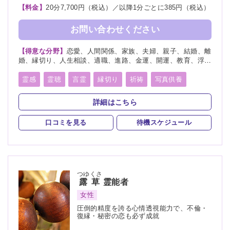
【料金】
20分7,700円（税込）／以降1分ごとに385円（税込）
お問い合わせください
【得意な分野】
恋愛、人間関係、家族、夫婦、親子、結婚、離
婚、縁切り、人生相談、適職、進路、金運、開運、教育、浮
気、運勢、心霊相談、心霊写真、物探し、命名、改名
霊感
霊聴
言霊
縁切り
祈祷
写真供養
スピリチュアルカウンセリング
祝詞
詳細はこちら
口コミを見る
待機スケジュール
つゆくさ
露草
霊能者
女性
圧倒的精度を誇る心情透視能力で、不倫・
復縁・秘密の恋も必ず成就