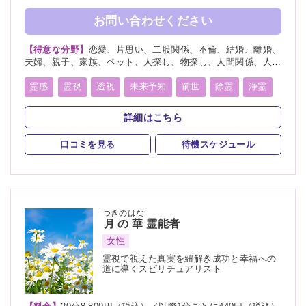
お問い合わせください
【得意な分野】
恋愛、片思い、二股関係、不倫、結婚、離婚、
夫婦、親子、家族、ペット、人探し、物探し、人間関係、人生
相談、相性、経営、適職、進路、将来、育児、介護、健康、金
運、仕事、引越し、開運、故人、教育、過去、総合運、心霊相
霊感
霊視
透視
未来予知
前世
除霊
浄霊
談
祈願
祈祷
写真供養
人形供養
魂入
魂抜
詳細はこちら
霊符
口コミを見る
待機スケジュール
つきのはな
月の華
霊能者
女性
霊視で視えた真実を紐解き成功と幸福への
道に導くスピリチュアリスト