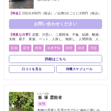
【料金】
20分6,600円（税込）／以降1分ごとに330円（税込）
お問い合わせください
【得意な分野】
恋愛、片思い、二股関係、不倫、結婚、離婚、
夫婦、親子、家族、ペット、人探し、物探し、人間関係、人生
相談、相性、経営、適職、進路、将来、育児、介護、健康、金
運、仕事、引越し、開運、故人、教育、過去、総合運、心霊相
霊感
霊視
透視
未来予知
前世
除霊
浄霊
談
祈願
祈祷
魂入
魂抜
詳細はこちら
口コミを見る
待機スケジュール
いいづか
飯塚
霊能者
女性
本物の霊感と言霊の力で心に秘めた願いを