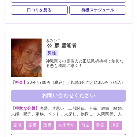
口コミを見る
待機スケジュール
きみひこ
公彦
霊能者
男性
神職譲りの霊能力と正統派祈祷術で如何な
る恋も成就に導く！
【料金】
20分7,700円（税込）／以降1分ごとに385円（税込）
お問い合わせください
【得意な分野】
恋愛、片思い、二股関係、不倫、結婚、離婚、
夫婦、親子、家族、ペット、人探し、物探し、人間関係、人生
相談、相性、経営、適職、進路、将来、育児、介護、健康、金
運、仕事、引越し、開運、故人、教育、過去、総合運、心霊相
霊感
霊視
透視
未来予知
前世
除霊
浄霊
談
祈願
祈祷
写真供養
人形供養
魂入
魂抜