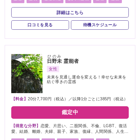
持ち、総合運、過去、未来、将来、運勢、心霊相談、心霊写
霊符
霊眼
前世
後世
来世
神通力
守護霊
真、ペット、霊障、カルマ
詳細はこちら
背後霊
死者霊の降霊
イタコ口寄せ
霊媒(憑依)
口コミを見る
待機スケジュール
チャネリング
オーラリーディング
スピリチュアルカウンセリング
チャクラ
言霊
千里眼
サイキック
アカシックリーディング
ひのみ
日野未
霊能者
サイキックリーディング
縁結び
除霊
浄霊
女性
浄化
祈願
祈祷
供養
水子供養
波動修正
未来を見通し運命を変える！幸せな未来を
紡ぐ導きの霊感
自動書記
魂入
魂抜
【料金】
20分7,700円（税込）／以降1分ごとに385円（税込）
鑑定中
【得意な分野】
恋愛、片思い、二股関係、不倫、LGBT、復活
愛、結婚、離婚、夫婦、親子、家族、復縁、人間関係、人生相
談、出会い、相性、経営、転職、適職、進路、未来、育児、介