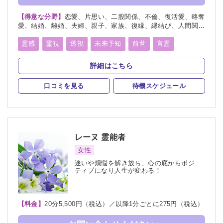
【得意な分野】
恋愛、片思い、二股関係、不倫、復活愛、略奪
愛、結婚、離婚、夫婦、親子、家族、復縁、縁結び、人間関
係、人生相談、相性、将来、育児、介護、健康、金運、仕事、
教育、浮気
霊感
霊視
透視
未来予知
前世
言霊
守護霊
縁結び
除霊
浄霊
祈願
祈祷
詳細はこちら
写真供養
波動修正
オーラリーディング
口コミを見る
待機スケジュール
スピリチュアルカウンセリング
レーヌ
霊能者
女性
迷いや煩悩を解き放ち、心の底からポジ
ティブになり人生が変わる！
【料金】
20分5,500円（税込）／以降1分ごとに275円（税込）