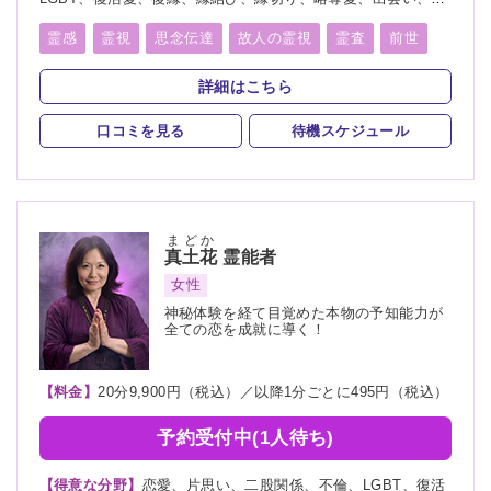
性、歳の差、遠距離恋愛、結婚、夫婦、離婚、親子、家族、子
宝、子供、育児、教育、介護、進路、学業、受験、仕事、就
霊感
霊視
思念伝達
故人の霊視
霊査
前世
職、天職、転職、適職、経営、人間関係、人生相談、健康、金
後世
来世
守護霊
オーラリーディング
運、引越し、開運、故人、生霊、相手の気持ち、総合運、運
詳細はこちら
勢、過去、未来、将来、心霊相談、心霊写真、命名、改名、
スピリチュアルカウンセリング
縁結び
縁切り
ペット、霊障、カルマ、パラレルワールド、人探し、物探し
口コミを見る
待機スケジュール
除霊
浄霊
浄化
祈願
祈祷
供養
供養
写真供養
水子供養
まどか
真土花
霊能者
女性
神秘体験を経て目覚めた本物の予知能力が
全ての恋を成就に導く！
【料金】
20分9,900円（税込）／以降1分ごとに495円（税込）
予約受付中(1人待ち)
【得意な分野】
恋愛、片思い、二股関係、不倫、LGBT、復活