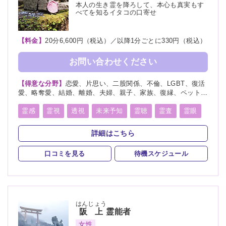
本人の生き霊を降ろして、本心も真実もす
べてを知るイタコの口寄せ
【料金】
20分6,600円（税込）／以降1分ごとに330円（税込）
お問い合わせください
【得意な分野】
恋愛、片思い、二股関係、不倫、LGBT、復活
愛、略奪愛、結婚、離婚、夫婦、親子、家族、復縁、ペット、
人探し、物探し、人間関係、人生相談、出会い、相性、経営、
転職、適職、縁結び、縁切り
霊感
霊視
透視
未来予知
霊聴
霊査
霊眼
前世
後世
言霊
神通力
守護霊
背後霊
詳細はこちら
死者霊の降霊
除霊
浄霊
祈願
祈祷
波動修正
口コミを見る
待機スケジュール
はんじょう
阪上
霊能者
女性