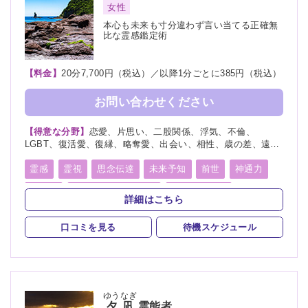
女性
本心も未来も寸分違わず言い当てる正確無
比な霊感鑑定術
【料金】
20分7,700円（税込）／以降1分ごとに385円（税込）
お問い合わせください
【得意な分野】
恋愛、片思い、二股関係、浮気、不倫、
LGBT、復活愛、復縁、略奪愛、出会い、相性、歳の差、遠距
離恋愛、結婚、夫婦、離婚、親子、家族、子供、育児、教育、
介護、進路、学業、受験、就職、天職、適職、仕事、転職、経
霊感
霊視
思念伝達
未来予知
前世
神通力
営、人間関係、人生相談、健康、金運、引越し、開運、生霊、
守護霊
オーラリーディング
チャネリング
相手の気持ち、総合運、過去、未来、将来、運勢、カルマ、縁
詳細はこちら
結び
スピリチュアルカウンセリング
チャクラ
言霊
口コミを見る
待機スケジュール
アカシックリーディング
除霊
浄霊
浄化
祈願
祈祷
波動修正
縁結び
ゆうなぎ
夕凪
霊能者