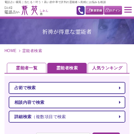
電話占い紫苑｜当たる！叶う！高い的中率で評判の霊能者へ気軽にお悩みを相談
新規登録
ログイン
祈祷が得意な霊能者
HOME
霊能者検索
霊能者一覧
霊能者検索
人気ランキング
占術で検索
相談内容で検索
詳細検索
（複数項目で検索