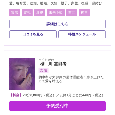
愛、略奪愛、結婚、離婚、夫婦、親子、家族、復縁、縁結び、
縁切り、ペット、人間関係、人生相談、出会い、相性、転職、
適職、進路、未来、育児、健康、仕事、引越し、開運、故人、
霊感
霊視
透視
未来予知
前世
後世
教育、過去、浮気、総合運、運勢、命名
縁結び
縁切り
祈願
祈祷
波動修正
詳細はこちら
オーラリーディング
スピリチュアルカウンセリング
口コミを見る
待機スケジュール
さくらがわ
櫻川
霊能者
女性
的中率が大評判の尼僧霊能者！磨き上げた
力で愛を叶える
【料金】
20分8,800円（税込）／以降1分ごとに440円（税込）
予約受付中