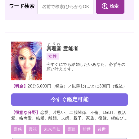
検索
ワード検索
まりね
真理音
霊能者
女性
今すぐにでも結婚したいあなた、必ずその
願い叶えます。
【料金】
20分6,600円（税込）／以降1分ごとに330円（税込）
今すぐ鑑定可能
【得意な分野】
恋愛、片思い、二股関係、不倫、LGBT、復活
愛、略奪愛、結婚、離婚、夫婦、親子、家族、復縁、縁結び、
ペット、人探し、人間関係、人生相談、出会い、相性、経営、
転職、適職、進路、未来、介護、健康、金運、仕事、引越し、
霊感
霊視
未来予知
霊聴
前世
後世
故人、過去、浮気、総合運、運勢、心霊相談、心霊写真