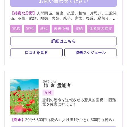
お問い合わせください
【得意な分野】
人間関係、健康、恋愛、相性、片思い、二股関
係、不倫、結婚、離婚、夫婦、親子、家族、復縁、縁切り、人
生相談、経営
霊感
霊視
透視
未来予知
霊聴
死者霊の降霊
縁切り
浄霊
祈願
祈祷
詳細はこちら
口コミを見る
待機スケジュール
あねくら
姉倉
霊能者
女性
悲劇の運命を逆転させる驚異的霊視！ 困難
愛を確実に叶える！
【料金】
20分6,600円（税込）／以降1分ごとに330円（税込）