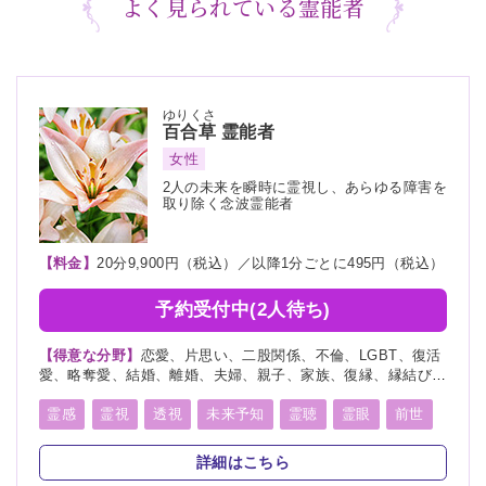
よく見られている霊能者
ゆりくさ
百合草
霊能者
女性
2人の未来を瞬時に霊視し、あらゆる障害を
取り除く念波霊能者
【料金】
20分9,900円（税込）／以降1分ごとに495円（税込）
予約受付中(2人待ち)
【得意な分野】
恋愛、片思い、二股関係、不倫、LGBT、復活
愛、略奪愛、結婚、離婚、夫婦、親子、家族、復縁、縁結び、
ペット、人間関係、人生相談、出会い、相性、経営、転職、適
職、進路、未来、介護、健康、金運、仕事、引越し、開運、故
霊感
霊視
透視
未来予知
霊聴
霊眼
前世
人、教育、過去、浮気、総合運、運勢、心霊相談、心霊写真
言霊
守護霊
死者霊の降霊
縁結び
祈願
詳細はこちら