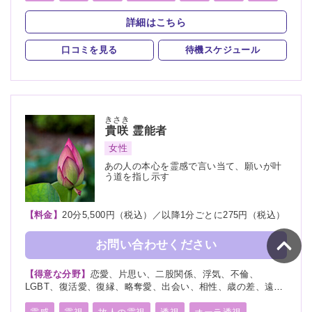
前世
後世
言霊
神通力
守護霊
背後霊
詳細はこちら
死者霊の降霊
除霊
浄霊
祈願
祈祷
波動修正
口コミを見る
待機スケジュール
きさき
貴咲
霊能者
女性
あの人の本心を霊感で言い当て、願いが叶
う道を指し示す
【料金】
20分5,500円（税込）／以降1分ごとに275円（税込）
お問い合わせください
【得意な分野】
恋愛、片思い、二股関係、浮気、不倫、
LGBT、復活愛、復縁、略奪愛、出会い、相性、歳の差、遠距
離恋愛、結婚、夫婦、離婚、親子、家族、子宝、子供、育児、
教育、介護、進路、学業、仕事、就職、天職、転職、適職、人