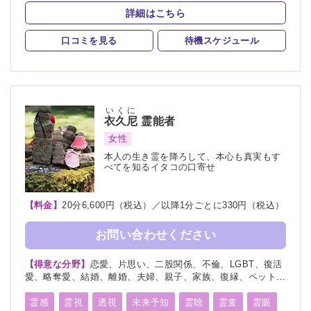
オーラリーディング
守護霊
縁結び
縁切り
詳細はこちら
祈願
祈祷
波動修正
チャクラ
口コミを見る
待機スケジュール
スピリチュアルカウンセリング
霊符
いくに
衣久尼
霊能者
女性
本人の生き霊を降ろして、本心も真実もす
べてを知るイタコの口寄せ
【料金】
20分6,600円（税込）／以降1分ごとに330円（税込）
お問い合わせください
【得意な分野】
恋愛、片思い、二股関係、不倫、LGBT、復活
愛、略奪愛、結婚、離婚、夫婦、親子、家族、復縁、ペット、
人探し、物探し、人間関係、人生相談、出会い、相性、経営、
転職、適職、縁結び、縁切り
霊感
霊視
透視
未来予知
霊聴
霊査
霊眼