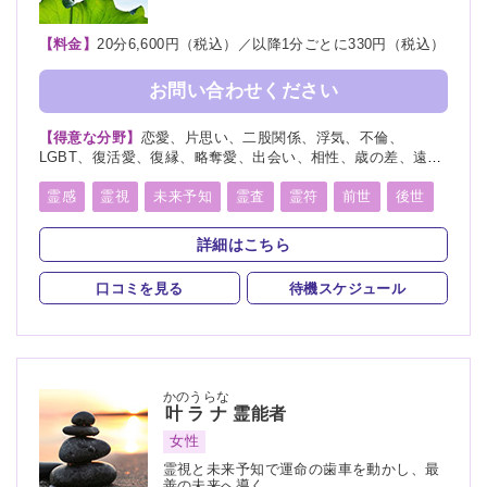
【料金】
20分6,600円（税込）／以降1分ごとに330円（税込）
お問い合わせください
【得意な分野】
恋愛、片思い、二股関係、浮気、不倫、
LGBT、復活愛、復縁、略奪愛、出会い、相性、歳の差、遠距
離恋愛、結婚、夫婦、離婚、親子、家族、子供、育児、教育、
進路、学業、受験、就職、天職、適職、仕事、転職、経営、人
霊感
霊視
未来予知
霊査
霊符
前世
後世
間関係、人生相談、健康、金運、引越し、開運、故人、生霊、
来世
守護霊
背後霊
縁結び
縁切り
除霊
相手の気持ち、総合運、過去、未来、将来、ペット、カルマ
詳細はこちら
浄霊
浄化
祈願
祈祷
写真供養
人形供養
口コミを見る
待機スケジュール
水子供養
波動修正
かのうらな
叶ラナ
霊能者
女性
霊視と未来予知で運命の歯車を動かし、最
善の未来へ導く