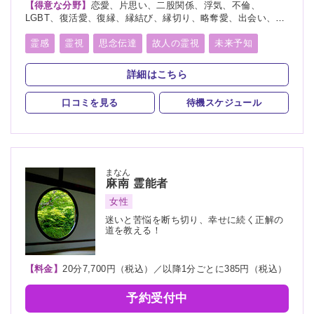
【得意な分野】
恋愛、片思い、二股関係、浮気、不倫、
LGBT、復活愛、復縁、縁結び、縁切り、略奪愛、出会い、相
性、歳の差、遠距離恋愛、結婚、夫婦、離婚、親子、家族、子
宝、子供、育児、教育、介護、進路、学業、受験、就職、天
霊感
霊視
思念伝達
故人の霊視
未来予知
職、適職、仕事、転職、経営、人間関係、人生相談、健康、金
霊聴
霊査
霊眼
前世
後世
来世
神通力
運、引越し、開運、故人、生霊、相手の気持ち、総合運、過
詳細はこちら
去、未来、将来、運勢、心霊相談、心霊写真、命名、改名、
守護霊
背後霊
死者霊の降霊
イタコ口寄せ
ペット、霊障、カルマ、人探し、物探し
口コミを見る
待機スケジュール
霊媒(憑依)
チャネリング
オーラリーディング
スピリチュアルカウンセリング
チャクラ
言霊
千里眼
サイキック
アカシックリーディング
まなん
麻南
霊能者
サイキックリーディング
縁結び
縁切り
除霊
女性
浄霊
浄化
祈願
祈祷
供養
写真供養
迷いと苦悩を断ち切り、幸せに続く正解の
道を教える！
人形供養
供養
水子供養
波動修正
魂入
魂抜
霊符
【料金】
20分7,700円（税込）／以降1分ごとに385円（税込）
予約受付中