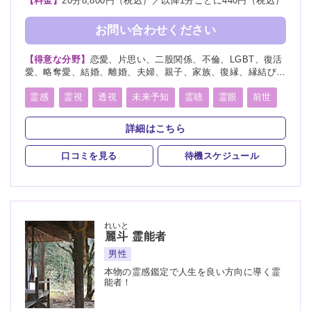
【料金】
20分8,800円（税込）／以降1分ごとに440円（税込）
お問い合わせください
【得意な分野】
恋愛、片思い、二股関係、不倫、LGBT、復活
愛、略奪愛、結婚、離婚、夫婦、親子、家族、復縁、縁結び、
縁切り、ペット、人探し、物探し、人間関係、人生相談、出会
い、相性、経営、転職、適職、進路、未来、育児、介護、健
霊感
霊視
透視
未来予知
霊聴
霊眼
前世
康、金運、仕事、引越し、開運、故人、教育、過去、浮気、総
後世
言霊
守護霊
背後霊
死者霊の降霊
合運、運勢、心霊相談、心霊写真、命名、改名
詳細はこちら
縁結び
縁切り
除霊
浄霊
祈願
祈祷
口コミを見る
待機スケジュール
写真供養
人形供養
波動修正
神通力
チャネリング
オーラリーディング
イタコ口寄せ
チャクラ
スピリチュアルカウンセリング
自動書記
れいと
麗斗
霊能者
魂入
魂抜
男性
本物の霊感鑑定で人生を良い方向に導く霊
能者！