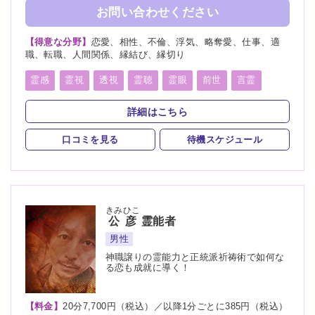
お問い合わせください
【得意な分野】
恋愛、相性、不倫、浮気、略奪愛、仕事、適
職、転職、人間関係、縁結び、縁切り
霊感
霊視
透視
霊聴
霊眼
前世
言霊
神通力
守護霊
背後霊
縁結び
除霊
浄霊
詳細はこちら
祈願
祈祷
波動修正
オーラリーディング
口コミを見る
待機スケジュール
チャクラ
スピリチュアルカウンセリング
チャネリング
縁切り
きみひこ
公彦
霊能者
男性
神職譲りの霊能力と正統派祈祷術で如何な
る恋も成就に導く！
【料金】
20分7,700円（税込）／以降1分ごとに385円（税込）