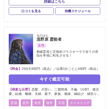
詳細はこちら
霊符
口コミを見る
待機スケジュール
るのはら
流野原
霊能者
女性
精確霊視と圧倒的プラスオーラで全ての苦
悩を幸福に転化させる！
【料金】
20分8,800円（税込）／以降1分ごとに440円（税込）
今すぐ鑑定可能
【得意な分野】
恋愛、片思い、二股関係、不倫、LGBT、復活
愛、結婚、離婚、夫婦、親子、家族、復縁、縁結び、縁切り、
人間関係、人生相談、相性、経営、適職、進路、将来、育児、
介護、健康、金運、仕事、引越し、開運、教育、過去、浮気、
霊感
霊視
前世
後世
言霊
チャネリング
総合運、運勢、心霊相談、命名、改名