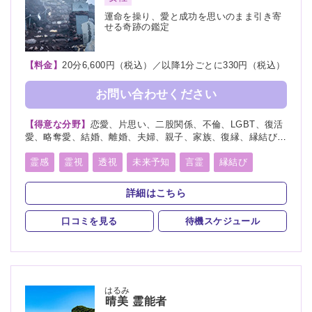
運命を操り、愛と成功を思いのまま引き寄
せる奇跡の鑑定
【料金】
20分6,600円（税込）／以降1分ごとに330円（税込）
お問い合わせください
【得意な分野】
恋愛、片思い、二股関係、不倫、LGBT、復活
愛、略奪愛、結婚、離婚、夫婦、親子、家族、復縁、縁結び、
縁切り、ペット、人間関係、人生相談、相性、経営、転職、適
職、進路、将来、育児、介護、健康、金運、仕事、開運、教
霊感
霊視
透視
未来予知
言霊
縁結び
育、過去、浮気、総合運、運勢、命名、改名
縁切り
祈願
祈祷
波動修正
サイキック
詳細はこちら
スピリチュアルカウンセリング
口コミを見る
待機スケジュール
はるみ
晴美
霊能者