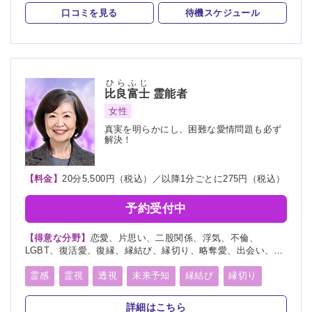
波動修正
チャネリング
オーラリーディング
口コミを見る
待機スケジュール
チャクラ
スピリチュアルカウンセリング
オーラ
ひらふじ
比良富士
霊能者
女性
真実を明らかにし、困難な愛情問題も必ず
解決！
【料金】
20分5,500円（税込）／以降1分ごとに275円（税込）
予約受付中
【得意な分野】
恋愛、片思い、二股関係、浮気、不倫、
LGBT、復活愛、復縁、縁結び、縁切り、略奪愛、出会い、相
性、歳の差、遠距離恋愛、結婚、夫婦、離婚、親子、家族、人
間関係、人生相談、健康、ペット、物探し
霊感
霊視
透視
未来予知
縁結び
縁切り
言霊
死者霊の降霊
詳細はこちら