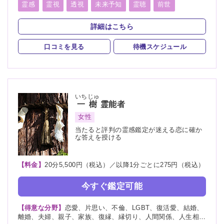
護、健康、金運、仕事、引越し、開運、故人、教育、過去、浮
霊感
霊視
透視
未来予知
霊聴
前世
気、総合運、運勢、心霊相談、縁結び
守護霊
背後霊
死者霊の降霊
除霊
浄霊
祈願
詳細はこちら
祈祷
波動修正
口コミを見る
待機スケジュール
いちじゅ
一樹
霊能者
女性
当たると評判の霊感鑑定が迷える恋に確か
な答えを授ける
【料金】
20分5,500円（税込）／以降1分ごとに275円（税込）
今すぐ鑑定可能
【得意な分野】
恋愛、片思い、不倫、LGBT、復活愛、結婚、
離婚、夫婦、親子、家族、復縁、縁切り、人間関係、人生相