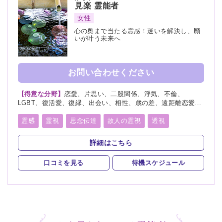
見楽
霊能者
千里眼
サイキック
縁結び
縁切り
除霊
浄霊
女性
浄化
祈願
祈祷
供養
先祖供養
写真供養
心の奥まで当たる霊感！迷いを解決し、願
いが叶う未来へ
過去世供養
水子供養
波動修正
ヒーリング
お問い合わせください
【得意な分野】
恋愛、片思い、二股関係、浮気、不倫、
LGBT、復活愛、復縁、出会い、相性、歳の差、遠距離恋愛、
結婚、夫婦、離婚、親子、家族、子宝、子供、育児、教育、介
護、進路、学業、受験、仕事、就職、天職、転職、適職、経
霊感
霊視
思念伝達
故人の霊視
透視
営、人間関係、人生相談、健康、金運、引越し、開運、故人、
オーラ透視
未来予知
霊聴
霊査
霊眼
前世
生霊、相手の気持ち、総合運、運勢、過去、未来、将来、心霊
詳細はこちら
相談、ペット、霊障
守護霊
背後霊
チャネリング
オーラリーディング
口コミを見る
待機スケジュール
スピリチュアルカウンセリング
チャクラ
言霊
サイキック
サイキックリーディング
浄化
祈願
祈祷
波動修正
ヒーリング