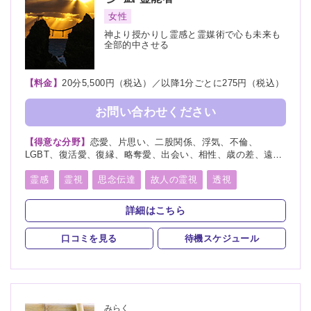
女性
神より授かりし霊感と霊媒術で心も未来も
全部的中させる
【料金】
20分5,500円（税込）／以降1分ごとに275円（税込）
お問い合わせください
【得意な分野】
恋愛、片思い、二股関係、浮気、不倫、
LGBT、復活愛、復縁、略奪愛、出会い、相性、歳の差、遠距
離恋愛、結婚、夫婦、離婚、親子、家族、子宝、子供、育児、
教育、介護、進路、学業、受験、仕事、就職、天職、転職、適
霊感
霊視
思念伝達
故人の霊視
透視
職、人間関係、人生相談、健康、金運、引越し、開運、故人、
オーラ透視
未来予知
霊聴
霊査
霊眼
前世
生霊、相手の気持ち、総合運、運勢、過去、未来、将来、心霊
詳細はこちら
相談、心霊写真、ペット、霊障、カルマ、パラレルワールド、
後世
来世
神通力
守護霊
背後霊
縁結び、縁切り、人探し、物探し
口コミを見る
待機スケジュール
死者霊の降霊
イタコ口寄せ
霊媒(憑依)
チャネリング
オーラリーディング
スピリチュアルカウンセリング
チャクラ
言霊
みらく