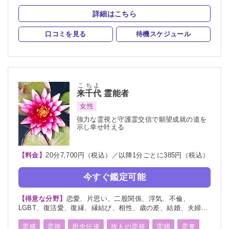
オーラリーディング
守護霊
縁結び
縁切り
詳細はこちら
祈願
祈祷
波動修正
チャクラ
口コミを見る
待機スケジュール
スピリチュアルカウンセリング
霊符
こちよ
来千代
霊能者
女性
強力な霊視と守護霊交信で願望成就の道を
示し幸せ叶える
【料金】
20分7,700円（税込）／以降1分ごとに385円（税込）
今すぐ鑑定可能
【得意な分野】
恋愛、片思い、二股関係、浮気、不倫、
LGBT、復活愛、復縁、縁結び、相性、歳の差、結婚、夫婦、
離婚、親子、家族、子供、育児、教育、介護、天職、適職、仕
事、転職、人間関係、人生相談、健康、故人、生霊、相手の気
霊感
霊視
思念伝達
故人の霊視
霊聴
霊査