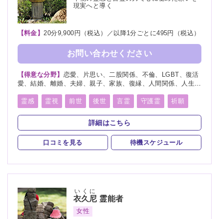
現実へと導く
【料金】
20分9,900円（税込）／以降1分ごとに495円（税込）
お問い合わせください
【得意な分野】
恋愛、片思い、二股関係、不倫、LGBT、復活
愛、結婚、離婚、夫婦、親子、家族、復縁、人間関係、人生相
談、相性、経営、適職、進路、将来、育児、介護、健康、金
運、仕事、引越し、開運、教育、過去、浮気、総合運、運勢、
霊感
霊視
前世
後世
言霊
守護霊
祈願
心霊相談、縁結び、縁切り
祈祷
波動修正
霊媒(憑依)
未来予知
詳細はこちら
口コミを見る
待機スケジュール
いくに
衣久尼
霊能者
女性