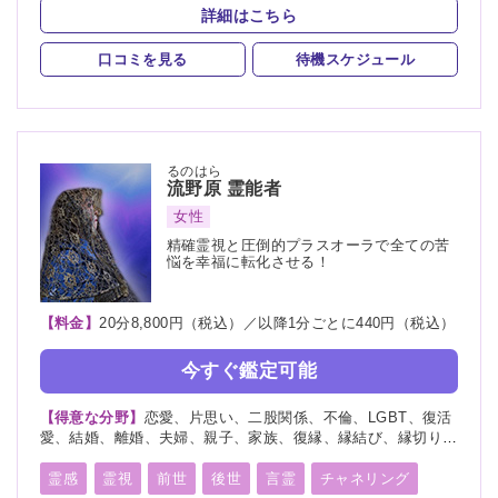
縁結び
祈願
祈祷
詳細はこちら
口コミを見る
待機スケジュール
るのはら
流野原
霊能者
女性
精確霊視と圧倒的プラスオーラで全ての苦
悩を幸福に転化させる！
【料金】
20分8,800円（税込）／以降1分ごとに440円（税込）
今すぐ鑑定可能
【得意な分野】
恋愛、片思い、二股関係、不倫、LGBT、復活
愛、結婚、離婚、夫婦、親子、家族、復縁、縁結び、縁切り、
人間関係、人生相談、相性、経営、適職、進路、将来、育児、
介護、健康、金運、仕事、引越し、開運、教育、過去、浮気、
霊感
霊視
前世
後世
言霊
チャネリング
総合運、運勢、心霊相談、命名、改名