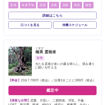
談、相性、適職、経営、進路、将来、育児、介護、健康、金
運、仕事、開運、過去、浮気、心霊相談、改名
霊感
未来予知
霊聴
霊査
霊眼
前世
後世
言霊
守護霊
縁切り
除霊
浄霊
祈願
祈祷
詳細はこちら
波動修正
魂入
魂抜
チャクラ
口コミを見る
待機スケジュール
スピリチュアルカウンセリング
くすび
楠美
霊能者
女性
当たる霊感が迷いの霧を晴らし、望み通り
に願いを叶える
【料金】
20分7,700円（税込）／以降1分ごとに385円（税込）
鑑定中
【得意な分野】
恋愛、片思い、二股関係、浮気、不倫、
LGBT、復活愛、復縁、縁結び、縁切り、略奪愛、出会い、相