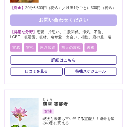
【料金】
20分6,600円（税込）／以降1分ごとに330円（税込）
お問い合わせください
【得意な分野】
恋愛、片思い、二股関係、浮気、不倫、
LGBT、復活愛、復縁、略奪愛、出会い、相性、歳の差、遠距
離恋愛、結婚、夫婦、離婚、親子、家族、子供、育児、教育、
介護、進路、学業、総合運、未来、将来、運勢、心霊相談、霊
霊感
霊視
思念伝達
故人の霊視
透視
障、縁結び、縁切り
未来予知
霊聴
霊査
霊符
霊眼
前世
詳細はこちら
神通力
守護霊
背後霊
死者霊の降霊
口コミを見る
待機スケジュール
チャネリング
オーラリーディング
スピリチュアルカウンセリング
言霊
除霊
浄霊
祈願
祈祷
波動修正
りくう
璃空
霊能者
女性
現状も未来も言い当てる霊能力！運命を望
みの形に変える