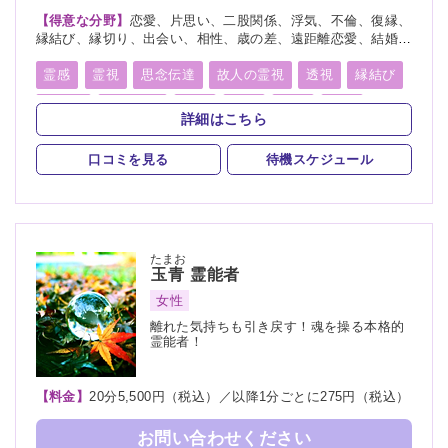
【得意な分野】
恋愛、片思い、二股関係、浮気、不倫、復縁、
縁結び、縁切り、出会い、相性、歳の差、遠距離恋愛、結婚、
夫婦、離婚、親子、家族、子宝、子供、育児、教育、介護、進
路、学業、受験、仕事、就職、天職、転職、適職、経営、人間
霊感
霊視
思念伝達
故人の霊視
透視
縁結び
関係、人生相談、健康、金運、引越し、開運、故人、生霊、相
縁切り
未来予知
霊聴
霊査
霊眼
前世
手の気持ち、総合運、運勢、過去、未来、将来、心霊相談、心
詳細はこちら
霊写真、命名、改名、ペット、霊障、パラレルワールド、人探
後世
来世
神通力
死者霊の降霊
イタコ口寄せ
し、物探し
口コミを見る
待機スケジュール
霊媒(憑依)
オーラリーディング
スピリチュアルカウンセリング
言霊
千里眼
除霊
浄霊
浄化
祈願
祈祷
供養
先祖供養
たまお
玉青
霊能者
写真供養
人形供養
女性
離れた気持ちも引き戻す！魂を操る本格的
霊能者！
【料金】
20分5,500円（税込）／以降1分ごとに275円（税込）
お問い合わせください