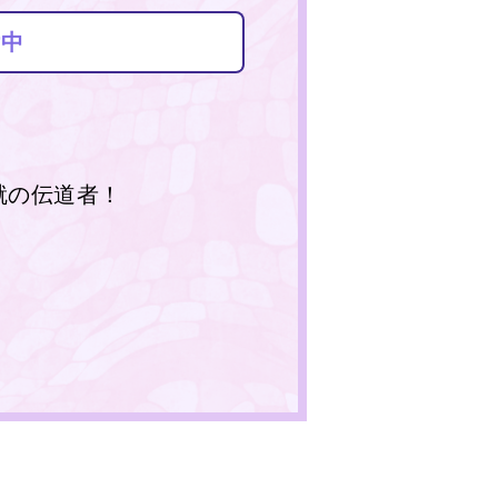
付中
就の伝道者！