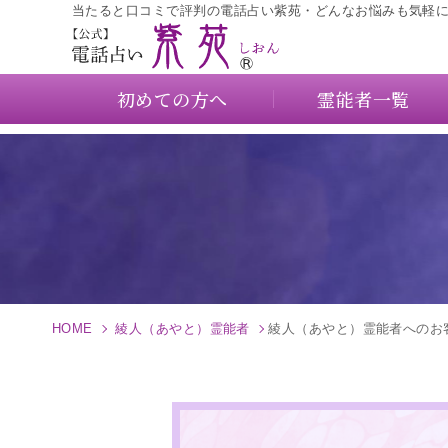
当たると口コミで評判の電話占い紫苑・どんなお悩みも気軽
初めての方へ
霊能者一覧
HOME
綾人（あやと）霊能者
綾人（あやと）霊能者へのお