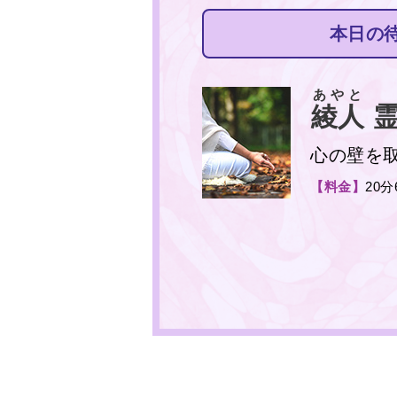
本日の
あやと
綾人
霊
心の壁を
【料金】
20