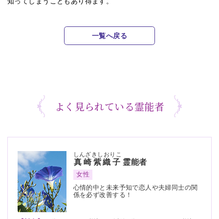
知ってしまうこともあり得ます。
一覧へ戻る
よく見られている霊能者
しんざきしおりこ
真崎紫織子
霊能者
女性
心情的中と未来予知で恋人や夫婦同士の関
係を必ず改善する！