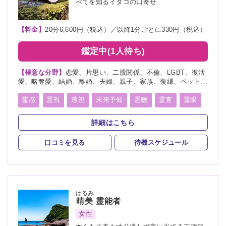
べてを知るイタコの口寄せ
【料金】
20分6,600円（税込）／以降1分ごとに330円（税込）
鑑定中(1人待ち)
【得意な分野】
恋愛、片思い、二股関係、不倫、LGBT、復活
愛、略奪愛、結婚、離婚、夫婦、親子、家族、復縁、ペット、
人探し、物探し、人間関係、人生相談、出会い、相性、経営、
転職、適職、縁結び、縁切り
霊感
霊視
透視
未来予知
霊聴
霊査
霊眼
前世
後世
言霊
神通力
守護霊
背後霊
詳細はこちら
死者霊の降霊
除霊
浄霊
祈願
祈祷
波動修正
口コミを見る
待機スケジュール
はるみ
晴美
霊能者
女性