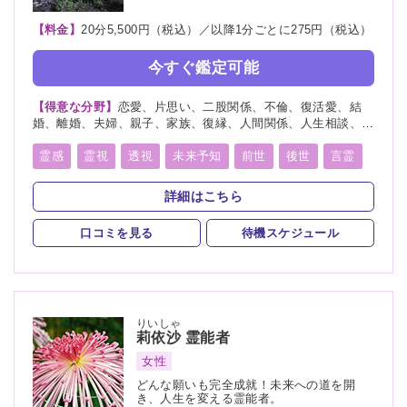
【料金】
20分5,500円（税込）／以降1分ごとに275円（税込）
今すぐ鑑定可能
【得意な分野】
恋愛、片思い、二股関係、不倫、復活愛、結
婚、離婚、夫婦、親子、家族、復縁、人間関係、人生相談、出
会い、相性、経営、転職、適職、進路、未来、育児、介護、健
康、金運、仕事、引越し、開運、教育、過去、浮気、総合運、
霊感
霊視
透視
未来予知
前世
後世
言霊
運勢、命名、改名
守護霊
背後霊
波動修正
霊符
詳細はこちら
スピリチュアルカウンセリング
口コミを見る
待機スケジュール
りいしゃ
莉依沙
霊能者
女性
どんな願いも完全成就！未来への道を開
き、人生を変える霊能者。