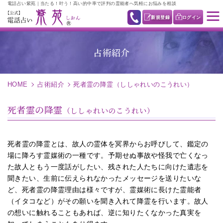
電話占い紫苑｜当たる！叶う！高い的中率で評判の霊能者へ気軽にお悩みを相談
新規登録
ログイン
占術紹介
HOME
占術紹介
死者霊の降霊（ししゃれいのこうれい）
死者霊の降霊
（ししゃれいのこうれい）
死者霊の降霊とは、故人の霊体を冥界からお呼びして、鑑定の
場に降ろす霊媒術の一種です。予期せぬ事故や怪我で亡くなっ
た故人ともう一度話がしたい、残された人たちに向けた遺志を
聞きたい、生前に伝えられなかったメッセージを送りたいな
ど、死者霊の降霊理由は様々ですが、霊媒術に長けた霊能者
（イタコなど）がその願いを聞き入れて降霊を行います。故人
の想いに触れることもあれば、逆に知りたくなかった真実を