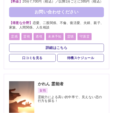
【料金】
20分7,700円（税込）／以降1分ごとに385円（税込）
お問い合わせください
【得意な分野】
恋愛、二股関係、不倫、復活愛、夫婦、親子、
家族、人間関係、人生相談
霊感
霊視
透視
未来予知
霊聴
守護霊
スピリチュアルカウンセリング
詳細はこちら
口コミを見る
待機スケジュール
かれん
霊能者
女性
霊能力による高い的中率で、見えない恋の
行方を探る！