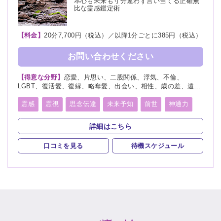
本心も未来も寸分違わず言い当てる正確無
比な霊感鑑定術
【料金】
20分7,700円（税込）／以降1分ごとに385円（税込）
お問い合わせください
【得意な分野】
恋愛、片思い、二股関係、浮気、不倫、
LGBT、復活愛、復縁、略奪愛、出会い、相性、歳の差、遠距
離恋愛、結婚、夫婦、離婚、親子、家族、子供、育児、教育、
介護、進路、学業、受験、就職、天職、適職、仕事、転職、経
霊感
霊視
思念伝達
未来予知
前世
神通力
営、人間関係、人生相談、健康、金運、引越し、開運、生霊、
守護霊
オーラリーディング
チャネリング
相手の気持ち、総合運、過去、未来、将来、運勢、カルマ、縁
詳細はこちら
結び
スピリチュアルカウンセリング
チャクラ
言霊
口コミを見る
待機スケジュール
アカシックリーディング
除霊
浄霊
浄化
祈願
祈祷
波動修正
縁結び