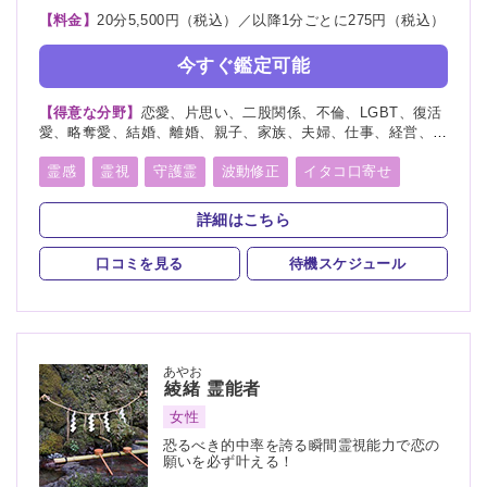
【料金】
20分5,500円（税込）／以降1分ごとに275円（税込）
今すぐ鑑定可能
【得意な分野】
恋愛、片思い、二股関係、不倫、LGBT、復活
愛、略奪愛、結婚、離婚、親子、家族、夫婦、仕事、経営、適
職、人間関係、将来、健康、人生相談、復縁
霊感
霊視
守護霊
波動修正
イタコ口寄せ
詳細はこちら
口コミを見る
待機スケジュール
あやお
綾緒
霊能者
女性
恐るべき的中率を誇る瞬間霊視能力で恋の
願いを必ず叶える！