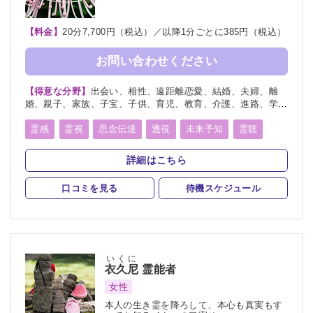
【料金】
20分7,700円（税込）／以降1分ごとに385円（税込）
お問い合わせください
【得意な分野】
出会い、相性、遠距離恋愛、結婚、夫婦、離
婚、親子、家族、子宝、子供、育児、教育、介護、進路、学
業、受験、天職、適職、仕事、転職、経営、人間関係、人生相
談、健康、金運、引越し、開運、故人、生霊、相手の気持ち、
霊感
霊視
思念伝達
透視
未来予知
霊聴
未来、将来、運勢、心霊相談、心霊写真、命名、改名、ペッ
霊査
霊符
霊眼
前世
後世
来世
神通力
ト、霊障
詳細はこちら
守護霊
背後霊
死者霊の降霊
イタコ口寄せ
口コミを見る
待機スケジュール
霊媒(憑依)
チャネリング
オーラリーディング
スピリチュアルカウンセリング
チャクラ
千里眼
いくに
衣久尼
霊能者
女性
本人の生き霊を降ろして、本心も真実もす