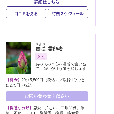
詳細はこちら
人形供養
魂入
魂抜
霊符
口コミを見る
待機スケジュール
きさき
貴咲
霊能者
女性
あの人の本心を霊感で言い当
て、願いが叶う道を指し示す
【料金】
20分5,500円（税込）／以降1分ごと
に275円（税込）
お問い合わせください
【得意な分野】
恋愛、片思い、二股関係、浮
気、不倫、LGBT、復活愛、復縁、略奪愛、出