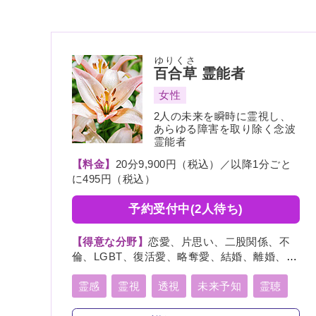
ゆりくさ
百合草
霊能者
女性
2人の未来を瞬時に霊視し、
あらゆる障害を取り除く念波
霊能者
【料金】
20分9,900円（税込）／以降1分ごと
に495円（税込）
予約受付中(2人待ち)
【得意な分野】
恋愛、片思い、二股関係、不
倫、LGBT、復活愛、略奪愛、結婚、離婚、夫
婦、親子、家族、復縁、縁結び、ペット、人
間関係、人生相談、出会い、相性、経営、転
霊感
霊視
透視
未来予知
霊聴
職、適職、進路、未来、介護、健康、金運、
霊眼
前世
言霊
守護霊
仕事、引越し、開運、故人、教育、過去、浮