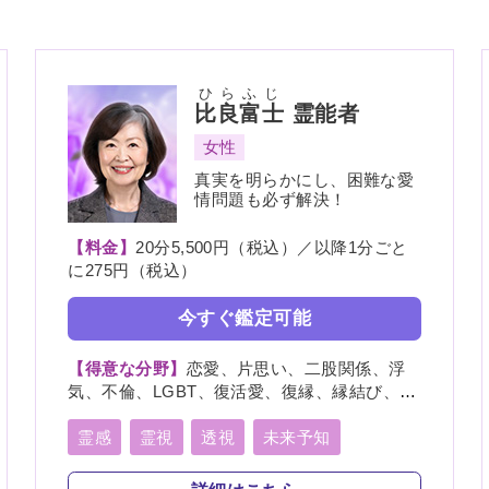
ひらふじ
比良富士
霊能者
女性
真実を明らかにし、困難な愛
情問題も必ず解決！
【料金】
20分5,500円（税込）／以降1分ごと
に275円（税込）
今すぐ鑑定可能
【得意な分野】
恋愛、片思い、二股関係、浮
気、不倫、LGBT、復活愛、復縁、縁結び、縁
切り、略奪愛、出会い、相性、歳の差、遠距
離恋愛、結婚、夫婦、離婚、親子、家族、人
霊感
霊視
透視
未来予知
間関係、人生相談、健康、ペット、物探し
縁結び
縁切り
言霊
死者霊の降霊