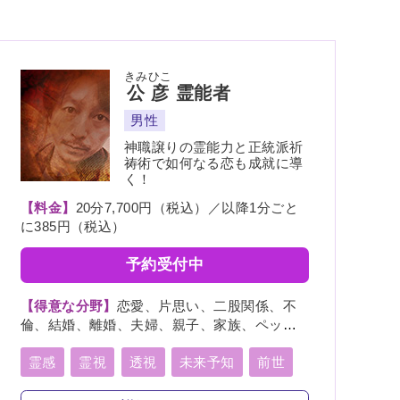
きみひこ
公彦
霊能者
男性
神職譲りの霊能力と正統派祈
祷術で如何なる恋も成就に導
く！
【料金】
20分7,700円（税込）／以降1分ごと
に385円（税込）
予約受付中
【得意な分野】
恋愛、片思い、二股関係、不
倫、結婚、離婚、夫婦、親子、家族、ペッ
ト、人探し、物探し、人間関係、人生相談、
相性、経営、適職、進路、将来、育児、介
霊感
霊視
透視
未来予知
前世
護、健康、金運、仕事、引越し、開運、故
除霊
浄霊
祈願
祈祷
写真供養
人、教育、過去、総合運、心霊相談