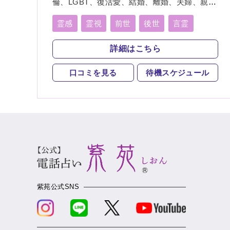
倫、LGBT、復活愛、結婚、離婚、夫婦、親
子、家族、復縁、縁結び、縁切り、人間関
係、人生相談、相性、経営、適職、進路、将
霊感
霊視
前世
後世
言霊
来、育児、介護、健康、金運、仕事、引越
チャネリング
オーラリーディング
し、開運、教育、過去、浮気、総合運、運
詳細はこちら
勢、心霊相談、命名、改名
守護霊
縁結び
縁切り
祈願
口コミを見る
待機スケジュール
祈祷
波動修正
チャクラ
スピリチュアルカウンセリング
霊符
紫苑公式SNS