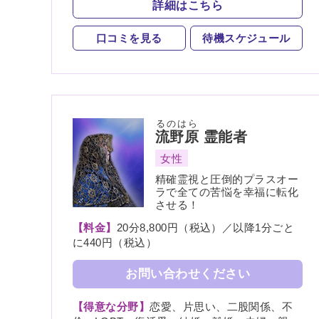
詳細はこちら
気、総合運、運勢、心霊相談、心霊写真
死者霊の降霊
縁結び
祈願
口コミを見る
待機スケジュール
波動修正
チャネリング
オーラリーディング
チャクラ
スピリチュアルカウンセリング
オーラ
るのはら
流野原
霊能者
女性
精確霊視と圧倒的プラスオー
ラで全ての苦悩を幸福に転化
させる！
【料金】
20分8,800円（税込）／以降1分ごと
に440円（税込）
お問い合わせください
【得意な分野】
恋愛、片思い、二股関係、不