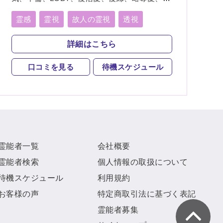
会い、相性、歳の差、遠距離恋愛、結婚、夫
婦、離婚、親子、家族、子宝、子供、育児、
霊感
霊視
故人の霊視
透視
教育、介護、進路、学業、仕事、就職、天
オーラ透視
未来予知
霊聴
神通力
職、転職、適職、人間関係、人生相談、健
詳細はこちら
康、開運、故人、相手の気持ち、総合運、運
守護霊
チャネリング
勢、過去、未来、将来、心霊写真、改名、
口コミを見る
待機スケジュール
ペット、カルマ、パラレルワールド
オーラリーディング
スピリチュアルカウンセリング
チャクラ
言霊
サイキック
アカシックリーディング
霊能者一覧
会社概要
サイキックリーディング
浄化
霊能者検索
個人情報の取扱について
ヒーリング
待機スケジュール
利用規約
お客様の声
特定商取引法に基づく表記
霊能者募集