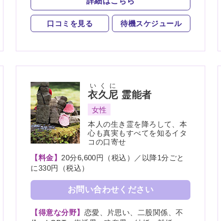
詳細はこちら
口コミを見る
待機スケジュール
いくに
衣久尼
霊能者
女性
本人の生き霊を降ろして、本
心も真実もすべてを知るイタ
コの口寄せ
【料金】
20分6,600円（税込）／以降1分ごと
に330円（税込）
お問い合わせください
【得意な分野】
恋愛、片思い、二股関係、不