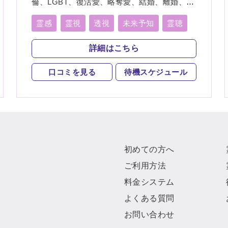
倫、LGBT、復活愛、略奪愛、結婚、離婚、夫
婦、親子、家族、復縁、ペット、人探し、物
探し、人間関係、人生相談、出会い、相性、
霊感
霊視
透視
未来予知
霊聴
経営、転職、適職、縁結び、縁切り
霊査
霊眼
前世
後世
言霊
詳細はこちら
神通力
守護霊
背後霊
口コミを見る
待機スケジュール
死者霊の降霊
除霊
浄霊
祈願
祈祷
波動修正
初めての方へ
ご利用方法
料金システム
よくある質問
お問い合わせ