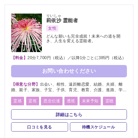
りいしゃ
莉依沙
霊能者
女性
どんな願いも完全成就！未来への道を開
き、人生を変える霊能者。
【料金】
20分7,700円（税込）／以降1分ごとに385円（税込）
お問い合わせください
【得意な分野】
出会い、相性、遠距離恋愛、結婚、夫婦、離
婚、親子、家族、子宝、子供、育児、教育、介護、進路、学
業、受験、天職、適職、仕事、転職、経営、人間関係、人生相
談、健康、金運、引越し、開運、故人、生霊、相手の気持ち、
霊感
霊視
思念伝達
透視
未来予知
霊聴
未来、将来、運勢、心霊相談、心霊写真、命名、改名、ペッ
霊査
霊符
霊眼
前世
後世
来世
神通力
ト、霊障
詳細はこちら
守護霊
背後霊
死者霊の降霊
イタコ口寄せ
口コミを見る
待機スケジュール
霊媒(憑依)
チャネリング
オーラリーディング