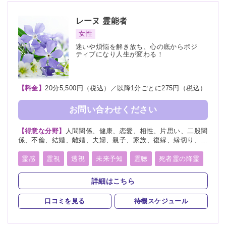
レーヌ
霊能者
女性
迷いや煩悩を解き放ち、心の底からポジ
ティブになり人生が変わる！
【料金】
20分5,500円（税込）／以降1分ごとに275円（税込）
お問い合わせください
【得意な分野】
人間関係、健康、恋愛、相性、片思い、二股関
係、不倫、結婚、離婚、夫婦、親子、家族、復縁、縁切り、人
生相談、経営
霊感
霊視
透視
未来予知
霊聴
死者霊の降霊
縁切り
浄霊
祈願
祈祷
詳細はこちら
口コミを見る
待機スケジュール