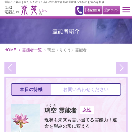
電話占い紫苑｜当たる！叶う！高い的中率で評判の霊能者へ気軽にお悩みを相談
新規登録
ログイン
霊能者紹介
HOME
霊能者一覧
璃空（りくう）霊能者
本日の待機
お問い合わせください
りくう
女性
璃空
霊能者
現状も未来も言い当てる霊能力！運
命を望みの形に変える