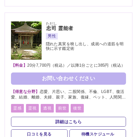
ただし
忠司
霊能者
男性
隠れた真実を映し出し、成就への道筋を明
快に示す鑑定術
【料金】
20分7,700円（税込）／以降1分ごとに385円（税込）
お問い合わせください
【得意な分野】
恋愛、片思い、二股関係、不倫、LGBT、復活
愛、結婚、離婚、夫婦、親子、家族、復縁、ペット、人間関
係、人生相談、相性、経営、適職、進路、将来、育児、介護、
健康、仕事、引越し、開運、故人、教育、過去、浮気、総合
霊感
霊視
透視
前世
後世
運、運勢、心霊相談
詳細はこちら
口コミを見る
待機スケジュール