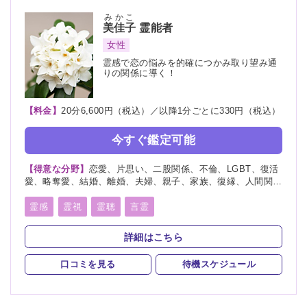
浄霊
浄化
祈願
祈祷
供養
先祖供養
みかこ
美佳子
霊能者
写真供養
人形供養
女性
霊感で恋の悩みを的確につかみ取り望み通
りの関係に導く！
【料金】
20分6,600円（税込）／以降1分ごとに330円（税込）
今すぐ鑑定可能
【得意な分野】
恋愛、片思い、二股関係、不倫、LGBT、復活
愛、略奪愛、結婚、離婚、夫婦、親子、家族、復縁、人間関
係、人生相談、出会い、相性、転職、育児、介護
霊感
霊視
霊聴
言霊
スピリチュアルカウンセリング
詳細はこちら
口コミを見る
待機スケジュール