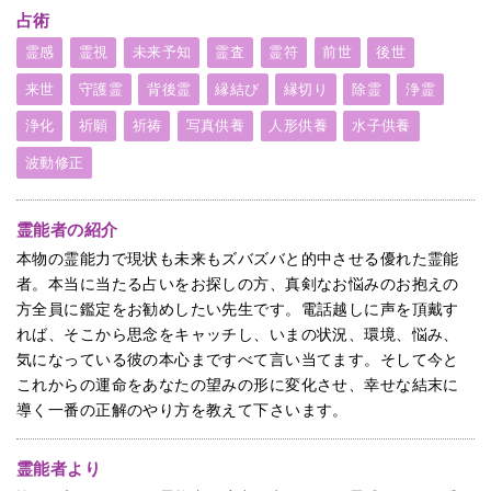
占術
霊感
霊視
未来予知
霊査
霊符
前世
後世
来世
守護霊
背後霊
縁結び
縁切り
除霊
浄霊
浄化
祈願
祈祷
写真供養
人形供養
水子供養
波動修正
霊能者の紹介
本物の霊能力で現状も未来もズバズバと的中させる優れた霊能
者。本当に当たる占いをお探しの方、真剣なお悩みのお抱えの
方全員に鑑定をお勧めしたい先生です。電話越しに声を頂戴す
れば、そこから思念をキャッチし、いまの状況、環境、悩み、
気になっている彼の本心まですべて言い当てます。そして今と
これからの運命をあなたの望みの形に変化させ、幸せな結末に
導く一番の正解のやり方を教えて下さいます。
霊能者より