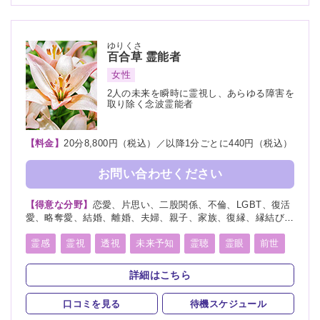
スピリチュアルカウンセリング
チャクラ
千里眼
ゆりくさ
百合草
霊能者
女性
2人の未来を瞬時に霊視し、あらゆる障害を
取り除く念波霊能者
【料金】
20分8,800円（税込）／以降1分ごとに440円（税込）
お問い合わせください
【得意な分野】
恋愛、片思い、二股関係、不倫、LGBT、復活
愛、略奪愛、結婚、離婚、夫婦、親子、家族、復縁、縁結び、
ペット、人間関係、人生相談、出会い、相性、経営、転職、適
職、進路、未来、介護、健康、金運、仕事、引越し、開運、故
霊感
霊視
透視
未来予知
霊聴
霊眼
前世
人、教育、過去、浮気、総合運、運勢、心霊相談、心霊写真
言霊
守護霊
死者霊の降霊
縁結び
祈願
詳細はこちら
波動修正
チャネリング
オーラリーディング
口コミを見る
待機スケジュール
チャクラ
スピリチュアルカウンセリング
オーラ