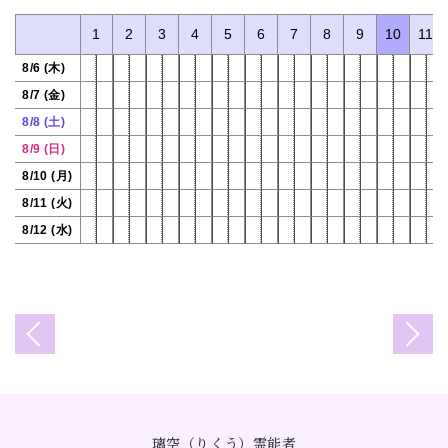
0
1
2
3
4
5
6
7
8
9
10
11
8/6 (木)
8/7 (金)
8/8 (土)
8/9 (日)
8/10 (月)
8/11 (火)
8/12 (水)
璃空（りくう）霊能者