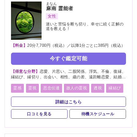
まなん
麻南
霊能者
女性
迷いと苦悩を断ち切り、幸せに続く正解の
道を教える！
【料金】
20分7,700円（税込）／以降1分ごとに385円（税込）
今すぐ鑑定可能
【得意な分野】
恋愛、片思い、二股関係、浮気、不倫、復縁、
縁結び、縁切り、出会い、相性、歳の差、遠距離恋愛、結婚、
夫婦、離婚、親子、家族、子宝、子供、育児、教育、介護、進
路、学業、受験、仕事、就職、天職、転職、適職、経営、人間
霊感
霊視
思念伝達
故人の霊視
透視
縁結び
関係、人生相談、健康、金運、引越し、開運、故人、生霊、相
縁切り
未来予知
霊聴
霊査
霊眼
前世
手の気持ち、総合運、運勢、過去、未来、将来、心霊相談、心
詳細はこちら
霊写真、命名、改名、ペット、霊障、パラレルワールド、人探
後世
来世
神通力
死者霊の降霊
イタコ口寄せ
し、物探し
口コミを見る
待機スケジュール
霊媒(憑依)
オーラリーディング
スピリチュアルカウンセリング
言霊
千里眼
除霊