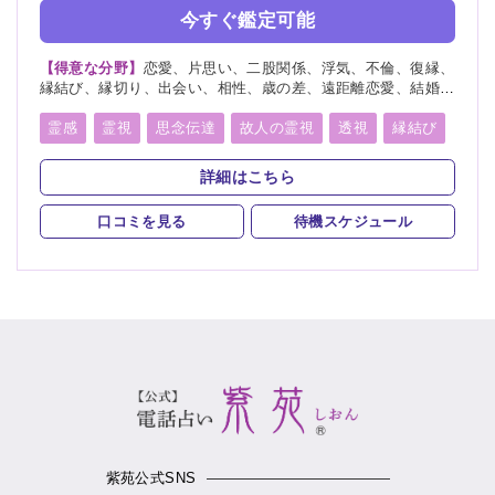
今すぐ鑑定可能
【得意な分野】
恋愛、片思い、二股関係、浮気、不倫、復縁、
縁結び、縁切り、出会い、相性、歳の差、遠距離恋愛、結婚、
夫婦、離婚、親子、家族、子宝、子供、育児、教育、介護、進
路、学業、受験、仕事、就職、天職、転職、適職、経営、人間
霊感
霊視
思念伝達
故人の霊視
透視
縁結び
関係、人生相談、健康、金運、引越し、開運、故人、生霊、相
縁切り
未来予知
霊聴
霊査
霊眼
前世
手の気持ち、総合運、運勢、過去、未来、将来、心霊相談、心
詳細はこちら
霊写真、命名、改名、ペット、霊障、パラレルワールド、人探
後世
来世
神通力
死者霊の降霊
イタコ口寄せ
し、物探し
口コミを見る
待機スケジュール
霊媒(憑依)
オーラリーディング
スピリチュアルカウンセリング
言霊
千里眼
除霊
浄霊
浄化
祈願
祈祷
供養
先祖供養
写真供養
人形供養
紫苑公式SNS