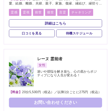
愛、結婚、離婚、夫婦、親子、家族、復縁、縁結び、縁切り、
人間関係、人生相談、相性、経営、適職、進路、将来、育児、
介護、健康、金運、仕事、引越し、開運、教育、過去、浮気、
霊感
霊視
前世
後世
言霊
チャネリング
総合運、運勢、心霊相談、命名、改名
オーラリーディング
守護霊
縁結び
縁切り
詳細はこちら
祈願
祈祷
波動修正
チャクラ
口コミを見る
待機スケジュール
スピリチュアルカウンセリング
霊符
レーヌ
霊能者
女性
迷いや煩悩を解き放ち、心の底からポジ
ティブになり人生が変わる！
【料金】
20分5,500円（税込）／以降1分ごとに275円（税込）
お問い合わせください