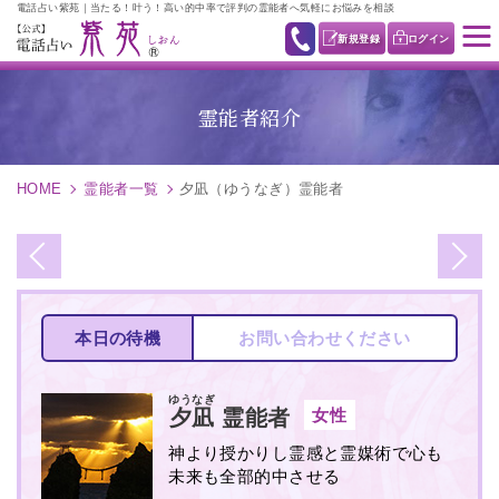
電話占い紫苑｜当たる！叶う！高い的中率で評判の霊能者へ気軽にお悩みを相談
新規登録
ログイン
霊能者紹介
HOME
霊能者一覧
夕凪（ゆうなぎ）霊能者
本日の待機
お問い合わせください
ゆうなぎ
女性
夕凪
霊能者
神より授かりし霊感と霊媒術で心も
未来も全部的中させる