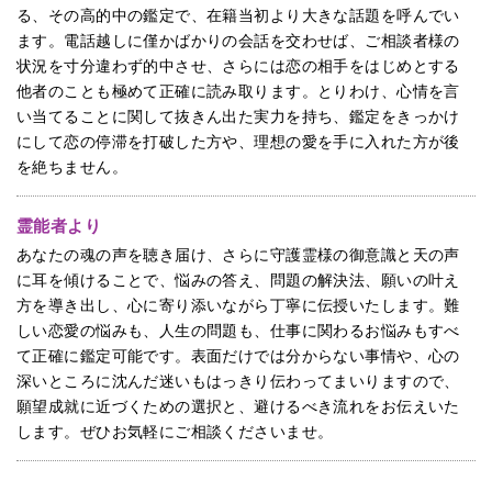
る、その高的中の鑑定で、在籍当初より大きな話題を呼んでい
ます。電話越しに僅かばかりの会話を交わせば、ご相談者様の
状況を寸分違わず的中させ、さらには恋の相手をはじめとする
他者のことも極めて正確に読み取ります。とりわけ、心情を言
い当てることに関して抜きん出た実力を持ち、鑑定をきっかけ
にして恋の停滞を打破した方や、理想の愛を手に入れた方が後
を絶ちません。
霊能者より
あなたの魂の声を聴き届け、さらに守護霊様の御意識と天の声
に耳を傾けることで、悩みの答え、問題の解決法、願いの叶え
方を導き出し、心に寄り添いながら丁寧に伝授いたします。難
しい恋愛の悩みも、人生の問題も、仕事に関わるお悩みもすべ
て正確に鑑定可能です。表面だけでは分からない事情や、心の
深いところに沈んだ迷いもはっきり伝わってまいりますので、
願望成就に近づくための選択と、避けるべき流れをお伝えいた
します。ぜひお気軽にご相談くださいませ。