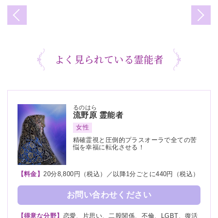
よく見られている霊能者
るのはら
流野原
霊能者
女性
精確霊視と圧倒的プラスオーラで全ての苦
悩を幸福に転化させる！
【料金】
20分8,800円（税込）／以降1分ごとに440円（税込）
お問い合わせください
【得意な分野】
恋愛、片思い、二股関係、不倫、LGBT、復活