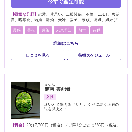
今すぐ鑑定可能
【得意な分野】
恋愛、片思い、二股関係、不倫、LGBT、復活
愛、略奪愛、結婚、離婚、夫婦、親子、家族、復縁、縁結び、
縁切り、ペット、人間関係、人生相談、出会い、相性、転職、
適職、進路、未来、育児、健康、仕事、引越し、開運、故人、
霊感
霊視
透視
未来予知
前世
後世
教育、過去、浮気、総合運、運勢、命名
縁結び
縁切り
祈願
祈祷
波動修正
詳細はこちら
オーラリーディング
スピリチュアルカウンセリング
口コミを見る
待機スケジュール
まなん
麻南
霊能者
女性
迷いと苦悩を断ち切り、幸せに続く正解の
道を教える！
【料金】
20分7,700円（税込）／以降1分ごとに385円（税込）