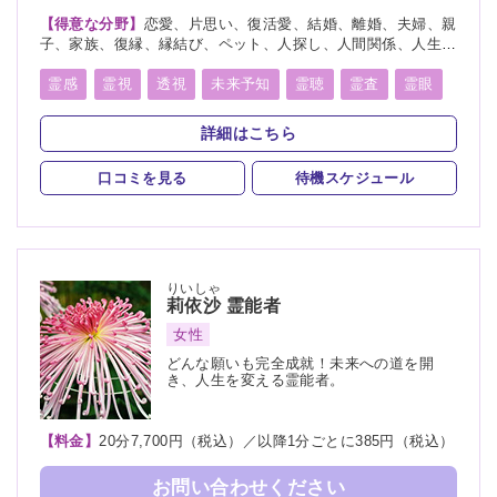
【得意な分野】
恋愛、片思い、復活愛、結婚、離婚、夫婦、親
子、家族、復縁、縁結び、ペット、人探し、人間関係、人生相
談、相性、経営、適職、進路、将来、育児、健康、金運、仕
事、引越し、開運、故人、過去、運勢、心霊相談、心霊写真
霊感
霊視
透視
未来予知
霊聴
霊査
霊眼
前世
神通力
守護霊
背後霊
死者霊の降霊
詳細はこちら
縁結び
除霊
浄霊
祈願
波動修正
口コミを見る
待機スケジュール
スピリチュアルカウンセリング
オーラ
りいしゃ
莉依沙
霊能者
女性
どんな願いも完全成就！未来への道を開
き、人生を変える霊能者。
【料金】
20分7,700円（税込）／以降1分ごとに385円（税込）
お問い合わせください