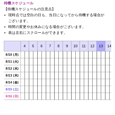
待機スケジュール
【待機スケジュールの注意点】
現時点では空白の日も、当日になってから待機する場合が
ございます。
時間の変更やお休みになる場合がございます。
表は左右にスクロールができます。
1
2
3
4
5
6
7
8
9
10
11
12
13
14
8/10 (月)
8/11 (火)
8/12 (水)
8/13 (木)
8/14 (金)
8/15 (土)
8/16 (日)