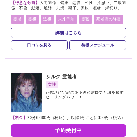
【得意な分野】
人間関係、健康、恋愛、相性、片思い、二股関
係、不倫、結婚、離婚、夫婦、親子、家族、復縁、縁切り、人
生相談、経営
霊感
霊視
透視
未来予知
霊聴
死者霊の降霊
縁切り
浄霊
祈願
祈祷
詳細はこちら
口コミを見る
待機スケジュール
シルク
霊能者
女性
正確さに定評のある透視霊能力と魂を癒す
ヒーリングパワー！
【料金】
20分6,600円（税込）／以降1分ごとに330円（税込）
予約受付中