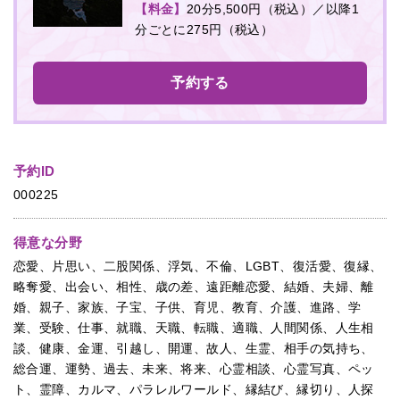
【料金】
20分5,500円（税込）／以降1
分ごとに275円（税込）
予約する
予約ID
000225
得意な分野
恋愛、片思い、二股関係、浮気、不倫、LGBT、復活愛、復縁、
略奪愛、出会い、相性、歳の差、遠距離恋愛、結婚、夫婦、離
婚、親子、家族、子宝、子供、育児、教育、介護、進路、学
業、受験、仕事、就職、天職、転職、適職、人間関係、人生相
談、健康、金運、引越し、開運、故人、生霊、相手の気持ち、
総合運、運勢、過去、未来、将来、心霊相談、心霊写真、ペッ
ト、霊障、カルマ、パラレルワールド、縁結び、縁切り、人探