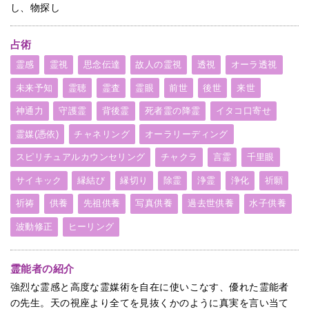
し、物探し
占術
霊感
霊視
思念伝達
故人の霊視
透視
オーラ透視
未来予知
霊聴
霊査
霊眼
前世
後世
来世
神通力
守護霊
背後霊
死者霊の降霊
イタコ口寄せ
霊媒(憑依)
チャネリング
オーラリーディング
スピリチュアルカウンセリング
チャクラ
言霊
千里眼
サイキック
縁結び
縁切り
除霊
浄霊
浄化
祈願
祈祷
供養
先祖供養
写真供養
過去世供養
水子供養
波動修正
ヒーリング
霊能者の紹介
強烈な霊感と高度な霊媒術を自在に使いこなす、優れた霊能者
の先生。天の視座より全てを見抜くかのように真実を言い当て