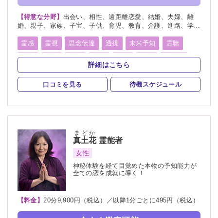
【得意な分野】
出会い、相性、遠距離恋愛、結婚、夫婦、離
婚、親子、家族、子宝、子供、育児、教育、介護、進路、学
業、受験、天職、適職、仕事、転職、経営、人間関係、人生相
談、健康、金運、引越し、開運、故人、生霊、相手の気持ち、
霊感
霊視
思念伝達
透視
未来予知
霊聴
未来、将来、運勢、心霊相談、心霊写真、命名、改名、ペッ
霊査
霊符
霊眼
前世
後世
来世
神通力
ト、霊障
詳細はこちら
守護霊
背後霊
死者霊の降霊
イタコ口寄せ
口コミを見る
待機スケジュール
霊媒(憑依)
チャネリング
オーラリーディング
スピリチュアルカウンセリング
チャクラ
千里眼
まどか
真土花
霊能者
女性
神秘体験を経て目覚めた本物の予知能力が
全ての恋を成就に導く！
【料金】
20分9,900円（税込）／以降1分ごとに495円（税込）