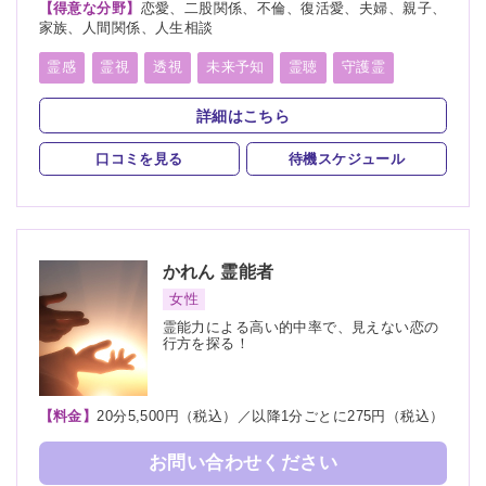
【得意な分野】
恋愛、二股関係、不倫、復活愛、夫婦、親子、
家族、人間関係、人生相談
霊感
霊視
透視
未来予知
霊聴
守護霊
スピリチュアルカウンセリング
詳細はこちら
口コミを見る
待機スケジュール
かれん
霊能者
女性
霊能力による高い的中率で、見えない恋の
行方を探る！
【料金】
20分5,500円（税込）／以降1分ごとに275円（税込）
お問い合わせください