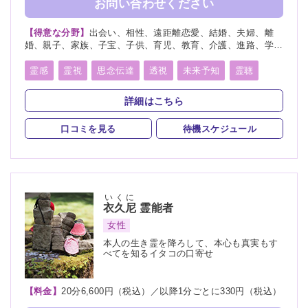
お問い合わせください
【得意な分野】
出会い、相性、遠距離恋愛、結婚、夫婦、離
婚、親子、家族、子宝、子供、育児、教育、介護、進路、学
業、受験、天職、適職、仕事、転職、経営、人間関係、人生相
談、健康、金運、引越し、開運、故人、生霊、相手の気持ち、
霊感
霊視
思念伝達
透視
未来予知
霊聴
未来、将来、運勢、心霊相談、心霊写真、命名、改名、ペッ
霊査
霊符
霊眼
前世
後世
来世
神通力
ト、霊障
詳細はこちら
守護霊
背後霊
死者霊の降霊
イタコ口寄せ
口コミを見る
待機スケジュール
霊媒(憑依)
チャネリング
オーラリーディング
スピリチュアルカウンセリング
チャクラ
千里眼
いくに
衣久尼
霊能者
女性
本人の生き霊を降ろして、本心も真実もす
べてを知るイタコの口寄せ
【料金】
20分6,600円（税込）／以降1分ごとに330円（税込）