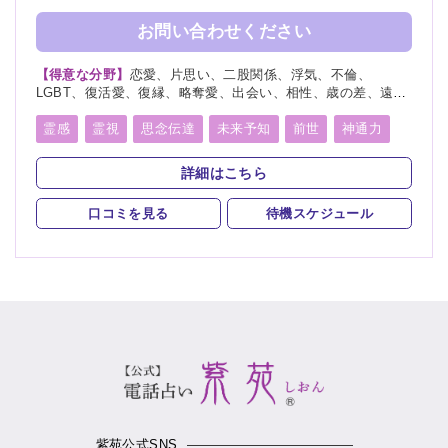
お問い合わせください
【得意な分野】
恋愛、片思い、二股関係、浮気、不倫、
LGBT、復活愛、復縁、略奪愛、出会い、相性、歳の差、遠距
離恋愛、結婚、夫婦、離婚、親子、家族、子供、育児、教育、
介護、進路、学業、受験、就職、天職、適職、仕事、転職、経
霊感
霊視
思念伝達
未来予知
前世
神通力
営、人間関係、人生相談、健康、金運、引越し、開運、生霊、
守護霊
オーラリーディング
チャネリング
相手の気持ち、総合運、過去、未来、将来、運勢、カルマ、縁
詳細はこちら
結び
スピリチュアルカウンセリング
チャクラ
言霊
口コミを見る
待機スケジュール
アカシックリーディング
除霊
浄霊
浄化
祈願
祈祷
波動修正
縁結び
紫苑公式SNS