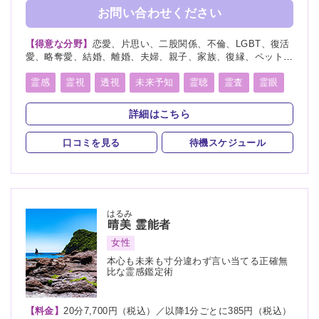
お問い合わせください
【得意な分野】
恋愛、片思い、二股関係、不倫、LGBT、復活
愛、略奪愛、結婚、離婚、夫婦、親子、家族、復縁、ペット、
人探し、物探し、人間関係、人生相談、出会い、相性、経営、
転職、適職、縁結び、縁切り
霊感
霊視
透視
未来予知
霊聴
霊査
霊眼
前世
後世
言霊
神通力
守護霊
背後霊
詳細はこちら
死者霊の降霊
除霊
浄霊
祈願
祈祷
波動修正
口コミを見る
待機スケジュール
はるみ
晴美
霊能者
女性
本心も未来も寸分違わず言い当てる正確無
比な霊感鑑定術
【料金】
20分7,700円（税込）／以降1分ごとに385円（税込）