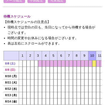
メール鑑定
手紙鑑定
写真鑑定
待機スケジュール
【待機スケジュールの注意点】
現時点では空白の日も、当日になってから待機する場合が
ございます。
時間の変更やお休みになる場合がございます。
表は左右にスクロールができます。
0
1
2
3
4
5
6
7
8
9
10
11
8/8 (土)
8/9 (日)
8/10 (月)
8/11 (火)
8/12 (水)
8/13 (木)
8/14 (金)