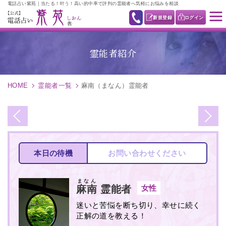
電話占い紫苑｜当たる！叶う！高い的中率で評判の霊能者へ気軽にお悩みを相談
新規登録
ログイン
霊能者紹介
HOME
霊能者一覧
麻南（まなん）霊能者
本日の待機
お問い合わせください
まなん
女性
麻南
霊能者
迷いと苦悩を断ち切り、幸せに続く
正解の道を教える！