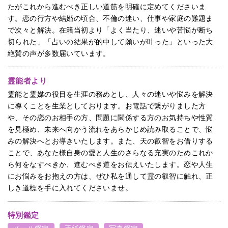
たがこれから進むべき正しい道筋を明確に定めてくださいま
す。恋の行方や結婚の頃合、不倫の迷い、仕事や家庭の難題ま
で次々と解決。在籍当初より「よく当たり、迷いや苦悩が断ち
切られた」「占いの結果が的中して願いが叶った」といった大
絶賛の声が多数届いています。
霊能者より
霊能と霊媒の役目を生涯の務めとし、人々の迷いや悩みを解決
に導くことを生業としております。お電話で繋がりました方
や、その恋のお相手の方、問題に関係する方のお気持ちや性質
を見極め、未来へ向かう流れをあらかじめ読み取ることで、悩
みの解決へとお導きいたします。また、天の叡智をお借りする
ことで、あなた様自身の愛と人生のさらなる充実のためこれか
ら何をなすべきか、進むべき道をお伝えいたします。恋や人生
にお悩みをお抱えの方は、ぜひ私を通して霊の叡智に触れ、正
しき道標を手に入れてくださいませ。
特別鑑定