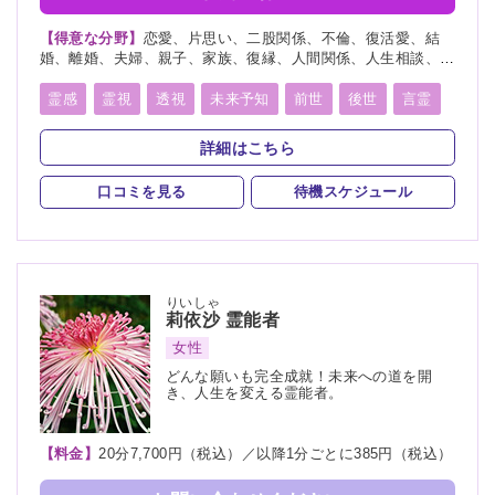
【得意な分野】
恋愛、片思い、二股関係、不倫、復活愛、結
婚、離婚、夫婦、親子、家族、復縁、人間関係、人生相談、出
会い、相性、経営、転職、適職、進路、未来、育児、介護、健
康、金運、仕事、引越し、開運、教育、過去、浮気、総合運、
霊感
霊視
透視
未来予知
前世
後世
言霊
運勢、命名、改名
守護霊
背後霊
波動修正
霊符
詳細はこちら
スピリチュアルカウンセリング
口コミを見る
待機スケジュール
りいしゃ
莉依沙
霊能者
女性
どんな願いも完全成就！未来への道を開
き、人生を変える霊能者。
【料金】
20分7,700円（税込）／以降1分ごとに385円（税込）