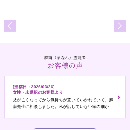
麻南（まなん）霊能者
お客様の声
[投稿日：
2026/03/26
]
女性・未選択のお客様より
父が亡くなってから気持ちが置いていかれていて、麻
南先生に相談しました。私が話していない家の細かい
出来事を当てられて、涙が止まりませんでした。父が
気にしている点と、私に伝えたいことをそのまま言わ
れた感じで救われました。現…