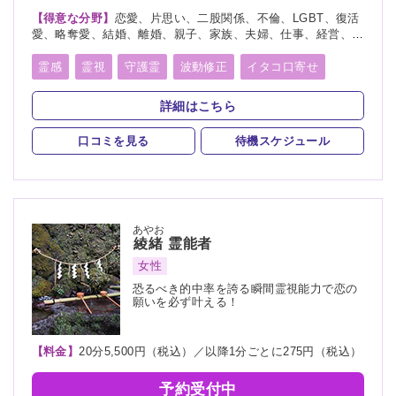
【得意な分野】
恋愛、片思い、二股関係、不倫、LGBT、復活
愛、略奪愛、結婚、離婚、親子、家族、夫婦、仕事、経営、適
職、人間関係、将来、健康、人生相談、復縁
霊感
霊視
守護霊
波動修正
イタコ口寄せ
詳細はこちら
口コミを見る
待機スケジュール
あやお
綾緒
霊能者
女性
恐るべき的中率を誇る瞬間霊視能力で恋の
願いを必ず叶える！
【料金】
20分5,500円（税込）／以降1分ごとに275円（税込）
予約受付中