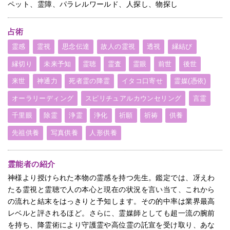
ペット、霊障、パラレルワールド、人探し、物探し
占術
霊感
霊視
思念伝達
故人の霊視
透視
縁結び
縁切り
未来予知
霊聴
霊査
霊眼
前世
後世
来世
神通力
死者霊の降霊
イタコ口寄せ
霊媒(憑依)
オーラリーディング
スピリチュアルカウンセリング
言霊
千里眼
除霊
浄霊
浄化
祈願
祈祷
供養
先祖供養
写真供養
人形供養
霊能者の紹介
神様より授けられた本物の霊感を持つ先生。鑑定では、冴えわ
たる霊視と霊聴で人の本心と現在の状況を言い当て、これから
の流れと結末をはっきりと予知します。その的中率は業界最高
レベルと評されるほど。さらに、霊媒師としても超一流の腕前
を持ち、降霊術により守護霊や高位霊の託宣を受け取り、あな