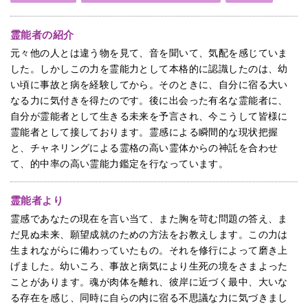
霊能者の紹介
元々他の人とは違う物を見て、音を聞いて、気配を感じていま
した。しかしこの力を霊能力として本格的に認識したのは、幼
い頃に事故と病を経験してから。そのときに、自分に宿る大い
なる力に気付きを得たのです。後に出会った有名な霊能者に、
自分が霊能者として生きる未来を予言され、今こうして皆様に
霊能者として接しております。霊感による瞬間的な現状把握
と、チャネリングによる霊格の高い霊体からの神託を合わせ
て、的中率の高い霊能力鑑定を行なっています。
霊能者より
霊感であなたの現在を言い当て、また胸を苛む問題の答え、ま
だ見ぬ未来、願望成就のための方法をお教えします。この力は
生まれながらに備わっていたもの。それを修行によって磨き上
げました。幼いころ、事故と病気により生死の境をさまよった
ことがあります。魂が肉体を離れ、彼岸に近づく最中、大いな
る存在を感じ、同時に自らの内に宿る不思議な力に気づきまし