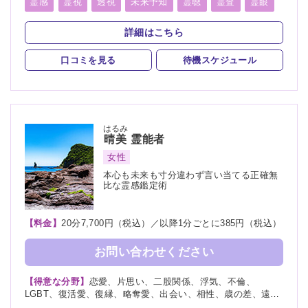
転職、適職、縁結び、縁切り
霊感
霊視
透視
未来予知
霊聴
霊査
霊眼
前世
後世
言霊
神通力
守護霊
背後霊
詳細はこちら
死者霊の降霊
除霊
浄霊
祈願
祈祷
波動修正
口コミを見る
待機スケジュール
はるみ
晴美
霊能者
女性
本心も未来も寸分違わず言い当てる正確無
比な霊感鑑定術
【料金】
20分7,700円（税込）／以降1分ごとに385円（税込）
お問い合わせください
【得意な分野】
恋愛、片思い、二股関係、浮気、不倫、
LGBT、復活愛、復縁、略奪愛、出会い、相性、歳の差、遠距
離恋愛、結婚、夫婦、離婚、親子、家族、子供、育児、教育、