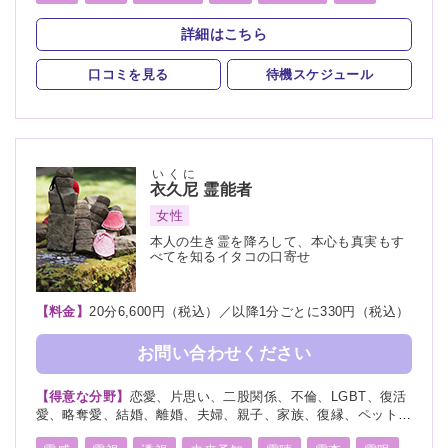
未来、将来、運勢、心霊相談、心霊写真、命名、改名、ペッ
霊査
霊符
霊眼
前世
後世
来世
神通力
ト、霊障
詳細はこちら
守護霊
背後霊
死者霊の降霊
イタコ口寄せ
口コミを見る
待機スケジュール
霊媒(憑依)
チャネリング
オーラリーディング
スピリチュアルカウンセリング
チャクラ
千里眼
いくに
衣久尼
霊能者
女性
本人の生き霊を降ろして、本心も真実もす
べてを知るイタコの口寄せ
【料金】
20分6,600円（税込）／以降1分ごとに330円（税込）
お問い合わせください
【得意な分野】
恋愛、片思い、二股関係、不倫、LGBT、復活
愛、略奪愛、結婚、離婚、夫婦、親子、家族、復縁、ペット、
人探し、物探し、人間関係、人生相談、出会い、相性、経営、