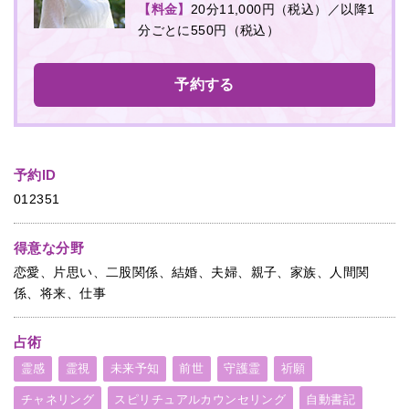
【料金】
20分11,000円（税込）／以降1
分ごとに550円（税込）
予約する
予約ID
012351
得意な分野
恋愛、片思い、二股関係、結婚、夫婦、親子、家族、人間関
係、将来、仕事
占術
霊感
霊視
未来予知
前世
守護霊
祈願
チャネリング
スピリチュアルカウンセリング
自動書記