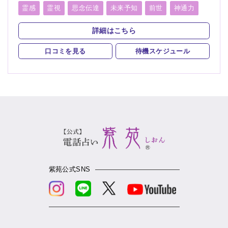
介護、進路、学業、受験、就職、天職、適職、仕事、転職、経
霊感
霊視
思念伝達
未来予知
前世
神通力
営、人間関係、人生相談、健康、金運、引越し、開運、生霊、
守護霊
オーラリーディング
チャネリング
相手の気持ち、総合運、過去、未来、将来、運勢、カルマ、縁
詳細はこちら
結び
スピリチュアルカウンセリング
チャクラ
言霊
口コミを見る
待機スケジュール
アカシックリーディング
除霊
浄霊
浄化
祈願
祈祷
波動修正
縁結び
紫苑公式SNS