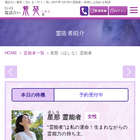
電話占い紫苑｜当たる！叶う！高い的中率で評判の霊能者へ気軽にお悩みを相談
新規登録
ログイン
霊能者紹介
HOME
霊能者一覧
星那（ほしな）霊能者
本日の待機
予約受付中
ほしな
女性
星那
霊能者
“霊能者”は私の運命！生まれながらの
霊能力の持ち主。