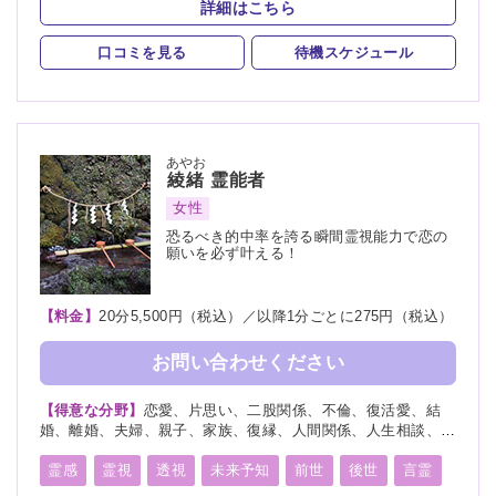
詳細はこちら
口コミを見る
待機スケジュール
あやお
綾緒
霊能者
女性
恐るべき的中率を誇る瞬間霊視能力で恋の
願いを必ず叶える！
【料金】
20分5,500円（税込）／以降1分ごとに275円（税込）
お問い合わせください
【得意な分野】
恋愛、片思い、二股関係、不倫、復活愛、結
婚、離婚、夫婦、親子、家族、復縁、人間関係、人生相談、出
会い、相性、経営、転職、適職、進路、未来、育児、介護、健
康、金運、仕事、引越し、開運、教育、過去、浮気、総合運、
霊感
霊視
透視
未来予知
前世
後世
言霊
運勢、命名、改名