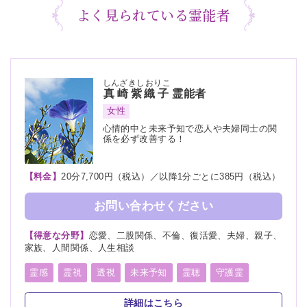
よく見られている霊能者
しんざきしおりこ
真崎紫織子
霊能者
女性
心情的中と未来予知で恋人や夫婦同士の関
係を必ず改善する！
【料金】
20分7,700円（税込）／以降1分ごとに385円（税込）
お問い合わせください
【得意な分野】
恋愛、二股関係、不倫、復活愛、夫婦、親子、
家族、人間関係、人生相談
霊感
霊視
透視
未来予知
霊聴
守護霊
スピリチュアルカウンセリング
詳細はこちら