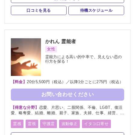
口コミを見る
待機スケジュール
かれん
霊能者
女性
霊能力による高い的中率で、見えない恋の
行方を探る！
【料金】
20分5,500円（税込）／以降1分ごとに275円（税込）
お問い合わせください
【得意な分野】
恋愛、片思い、二股関係、不倫、LGBT、復活
愛、略奪愛、結婚、離婚、親子、家族、夫婦、仕事、経営、適
職、人間関係、将来、健康、人生相談、復縁
霊感
霊視
守護霊
波動修正
イタコ口寄せ