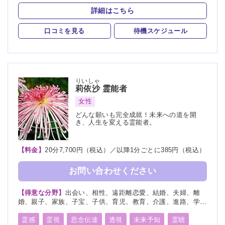
守護霊
背後霊
波動修正
霊符
詳細はこちら
スピリチュアルカウンセリング
口コミを見る
待機スケジュール
りいしゃ
莉依沙
霊能者
女性
どんな願いも完全成就！未来への道を開
き、人生を変える霊能者。
【料金】
20分7,700円（税込）／以降1分ごとに385円（税込）
お問い合わせください
【得意な分野】
出会い、相性、遠距離恋愛、結婚、夫婦、離
婚、親子、家族、子宝、子供、育児、教育、介護、進路、学
業、受験、天職、適職、仕事、転職、経営、人間関係、人生相
談、健康、金運、引越し、開運、故人、生霊、相手の気持ち、
霊感
霊視
思念伝達
透視
未来予知
霊聴