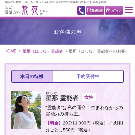
電話占い紫苑｜当たる！叶う！高い的中率で評判の霊能者へ気軽にお悩みを相談
新規登録
ログイン
お客様の声
HOME
星那（ほしな）霊能者
星那（ほしな）霊能者へのお客様の
本日の待機
予約受付中
ほしな
女性
星那
霊能者
“霊能者”は私の運命！生まれながらの
霊能力の持ち主。
【料金】
20分11,000円（税込）／以降1
分ごとに550円（税込）