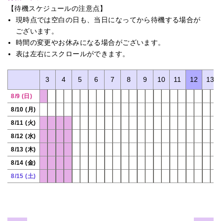
【待機スケジュールの注意点】
現時点では空白の日も、当日になってから待機する場合が
ございます。
時間の変更やお休みになる場合がございます。
表は左右にスクロールができます。
0
1
2
3
4
5
6
7
8
9
10
11
12
13
8/9 (日)
8/10 (月)
8/11 (火)
8/12 (水)
8/13 (木)
8/14 (金)
8/15 (土)