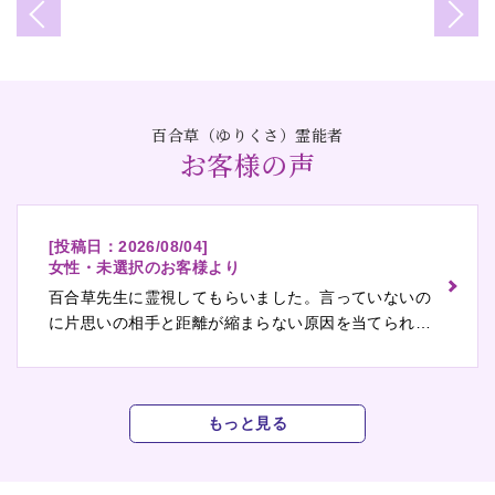
百合草（ゆりくさ）霊能者
お客様の声
[投稿日：
2026/08/04
]
女性・未選択のお客様より
百合草先生に霊視してもらいました。言っていないの
に片思いの相手と距離が縮まらない原因を当てられ、
思わず声が出ました。教わった通りに接し方を変える
と空気がやわらぎ、まだ途中ですが大きな希望が持て
ています。次回もぜひお願いします。
もっと見る