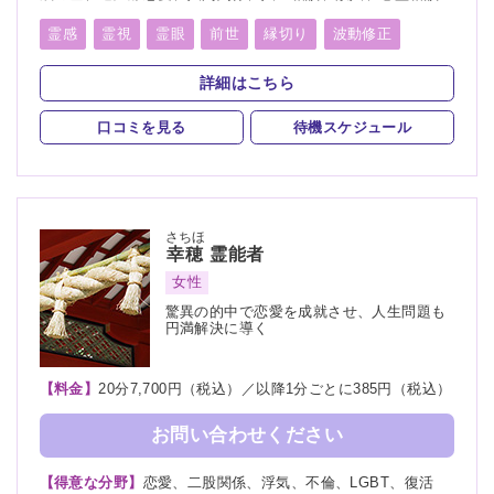
復活愛、復縁、縁切り、略奪愛、出会い、結婚、離婚、家族、
総合運、心霊写真
霊感
霊視
霊眼
前世
縁切り
波動修正
詳細はこちら
口コミを見る
待機スケジュール
さちほ
幸穂
霊能者
女性
驚異の的中で恋愛を成就させ、人生問題も
円満解決に導く
【料金】
20分7,700円（税込）／以降1分ごとに385円（税込）
お問い合わせください
【得意な分野】
恋愛、二股関係、浮気、不倫、LGBT、復活