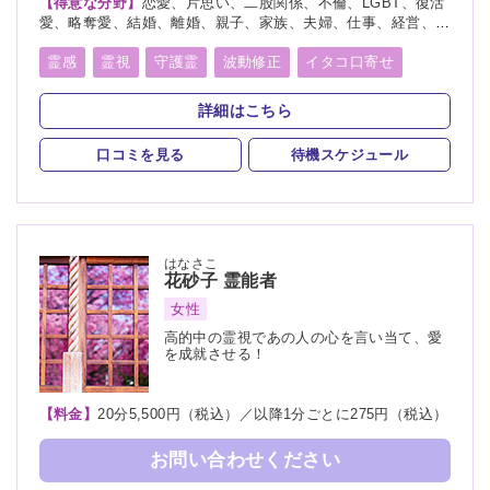
【得意な分野】
恋愛、片思い、二股関係、不倫、LGBT、復活
愛、略奪愛、結婚、離婚、親子、家族、夫婦、仕事、経営、適
職、人間関係、将来、健康、人生相談、復縁
霊感
霊視
守護霊
波動修正
イタコ口寄せ
詳細はこちら
口コミを見る
待機スケジュール
はなさこ
花砂子
霊能者
女性
高的中の霊視であの人の心を言い当て、愛
を成就させる！
【料金】
20分5,500円（税込）／以降1分ごとに275円（税込）
お問い合わせください