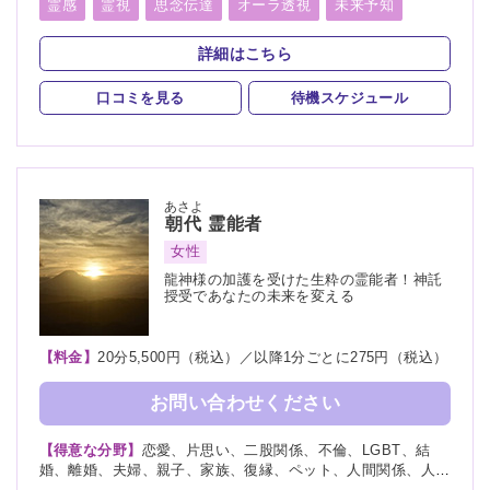
教育、介護、進路、学業、受験、仕事、就職、天職、転職、適
霊感
霊視
思念伝達
オーラ透視
未来予知
職、経営、人間関係、人生相談、健康、金運、引越し、開運、
霊聴
守護霊
チャネリング
オーラリーディング
故人、相手の気持ち、総合運、運勢、過去、未来、将来、心霊
詳細はこちら
相談、心霊写真、命名、改名、ペット、霊障、カルマ、縁結
スピリチュアルカウンセリング
言霊
び、縁切り
口コミを見る
待機スケジュール
アカシックリーディング
縁結び
縁切り
浄霊
浄化
祈願
供養
先祖供養
写真供養
人形供養
過去世供養
波動修正
ヒーリング
あさよ
朝代
霊能者
女性
龍神様の加護を受けた生粋の霊能者！神託
授受であなたの未来を変える
【料金】
20分5,500円（税込）／以降1分ごとに275円（税込）
お問い合わせください
【得意な分野】
恋愛、片思い、二股関係、不倫、LGBT、結
婚、離婚、夫婦、親子、家族、復縁、ペット、人間関係、人生
相談、相性、経営、進路、将来、育児、介護、健康、仕事、引