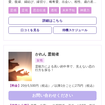
愛、復縁、縁結び、縁切り、略奪愛、出会い、相性、歳の差、
遠距離恋愛、結婚、夫婦、離婚、親子、家族、子宝、子供、育
児、教育、介護、進路、学業、受験、就職、適職、仕事、転
霊感
霊視
思念伝達
透視
未来予知
神通力
職、経営、人間関係、健康、金運、引越し、開運、故人、生
守護霊
縁結び
縁切り
除霊
祈願
霊、相手の気持ち、人探し、物探し
詳細はこちら
口コミを見る
待機スケジュール
かれん
霊能者
女性
霊能力による高い的中率で、見えない恋の
行方を探る！
【料金】
20分5,500円（税込）／以降1分ごとに275円（税込）
お問い合わせください