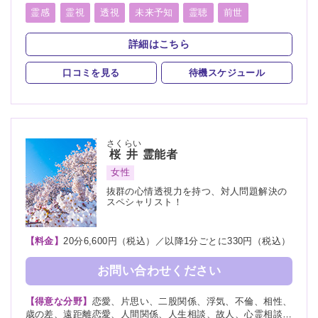
越し、開運、故人、教育、過去、浮気、縁結び、縁切り
霊感
霊視
透視
未来予知
霊聴
前世
守護霊
死者霊の降霊
除霊
浄霊
波動修正
詳細はこちら
自動書記
口コミを見る
待機スケジュール
さくらい
桜井
霊能者
女性
抜群の心情透視力を持つ、対人問題解決の
スペシャリスト！
【料金】
20分6,600円（税込）／以降1分ごとに330円（税込）
お問い合わせください
【得意な分野】
恋愛、片思い、二股関係、浮気、不倫、相性、
歳の差、遠距離恋愛、人間関係、人生相談、故人、心霊相談、