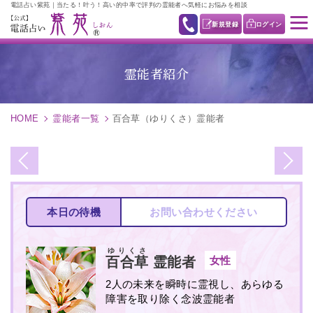
電話占い紫苑｜当たる！叶う！高い的中率で評判の霊能者へ気軽にお悩みを相談
新規登録
ログイン
霊能者紹介
HOME
霊能者一覧
百合草（ゆりくさ）霊能者
本日の待機
お問い合わせください
ゆりくさ
女性
百合草
霊能者
2人の未来を瞬時に霊視し、あらゆる
障害を取り除く念波霊能者