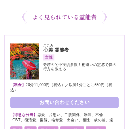
よく見られている霊能者
ここみ
心美
霊能者
女性
奇跡の的中実績多数！桁違いの霊感で愛の
行方を教える！
【料金】
20分11,000円（税込）／以降1分ごとに550円（税
込）
お問い合わせください
【得意な分野】
恋愛、片思い、二股関係、浮気、不倫、
LGBT、復活愛、復縁、略奪愛、出会い、相性、歳の差、遠距
離恋愛、結婚、夫婦、離婚、親子、家族、子宝、子供、育児、