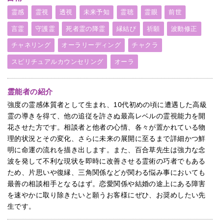
霊感
霊視
透視
未来予知
霊聴
霊眼
前世
言霊
守護霊
死者霊の降霊
縁結び
祈願
波動修正
チャネリング
オーラリーディング
チャクラ
スピリチュアルカウンセリング
オーラ
霊能者の紹介
強度の霊感体質者として生まれ、10代初めの頃に遭遇した高級
霊の導きを得て、他の追従を許さぬ最高レベルの霊視能力を開
花させた方です。相談者と他者の心情、各々が置かれている物
理的状況とその変化、さらに未来の展開に至るまで詳細かつ鮮
明に命運の流れを描き出します。また、百合草先生は強力な念
波を発して不利な現状を即時に改善させる霊術の巧者でもある
ため、片思いや復縁、三角関係などが関わる悩み事においても
最善の相談相手となるはず。恋愛関係や結婚の途上にある障害
を速やかに取り除きたいと願うお客様にぜひ、お奨めしたい先
生です。