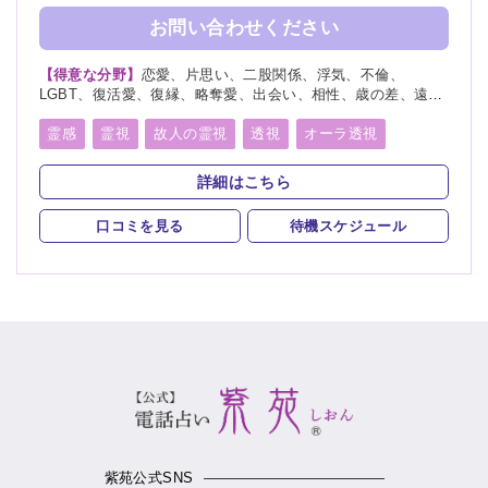
お問い合わせください
【得意な分野】
恋愛、片思い、二股関係、浮気、不倫、
LGBT、復活愛、復縁、略奪愛、出会い、相性、歳の差、遠距
離恋愛、結婚、夫婦、離婚、親子、家族、子宝、子供、育児、
教育、介護、進路、学業、仕事、就職、天職、転職、適職、人
霊感
霊視
故人の霊視
透視
オーラ透視
間関係、人生相談、健康、開運、故人、相手の気持ち、総合
未来予知
霊聴
神通力
守護霊
チャネリング
運、運勢、過去、未来、将来、心霊写真、改名、ペット、カル
詳細はこちら
マ、パラレルワールド
オーラリーディング
スピリチュアルカウンセリング
口コミを見る
待機スケジュール
チャクラ
言霊
サイキック
アカシックリーディング
サイキックリーディング
浄化
ヒーリング
紫苑公式SNS