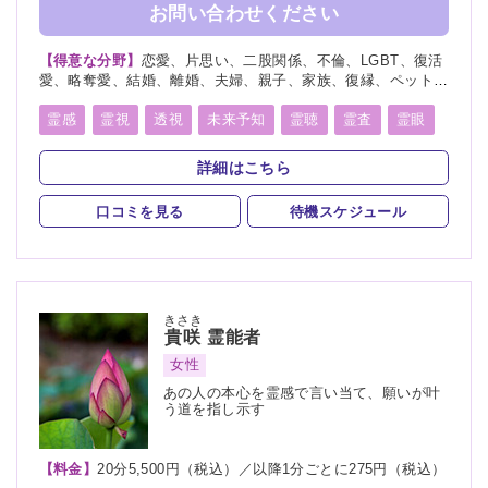
お問い合わせください
【得意な分野】
恋愛、片思い、二股関係、不倫、LGBT、復活
愛、略奪愛、結婚、離婚、夫婦、親子、家族、復縁、ペット、
人探し、物探し、人間関係、人生相談、出会い、相性、経営、
転職、適職、縁結び、縁切り
霊感
霊視
透視
未来予知
霊聴
霊査
霊眼
前世
後世
言霊
神通力
守護霊
背後霊
詳細はこちら
死者霊の降霊
除霊
浄霊
祈願
祈祷
波動修正
口コミを見る
待機スケジュール
きさき
貴咲
霊能者
女性
あの人の本心を霊感で言い当て、願いが叶
う道を指し示す
【料金】
20分5,500円（税込）／以降1分ごとに275円（税込）