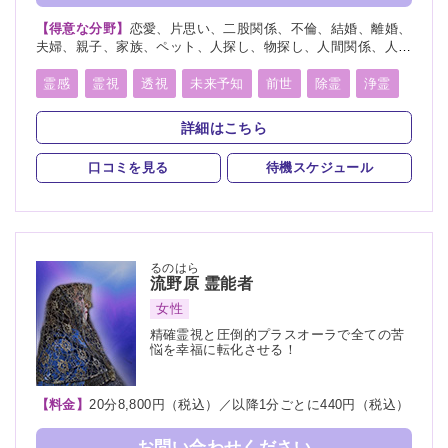
【得意な分野】
恋愛、片思い、二股関係、不倫、結婚、離婚、
夫婦、親子、家族、ペット、人探し、物探し、人間関係、人生
相談、相性、経営、適職、進路、将来、育児、介護、健康、金
運、仕事、引越し、開運、故人、教育、過去、総合運、心霊相
霊感
霊視
透視
未来予知
前世
除霊
浄霊
談
祈願
祈祷
写真供養
人形供養
魂入
魂抜
詳細はこちら
霊符
口コミを見る
待機スケジュール
るのはら
流野原
霊能者
女性
精確霊視と圧倒的プラスオーラで全ての苦
悩を幸福に転化させる！
【料金】
20分8,800円（税込）／以降1分ごとに440円（税込）
お問い合わせください