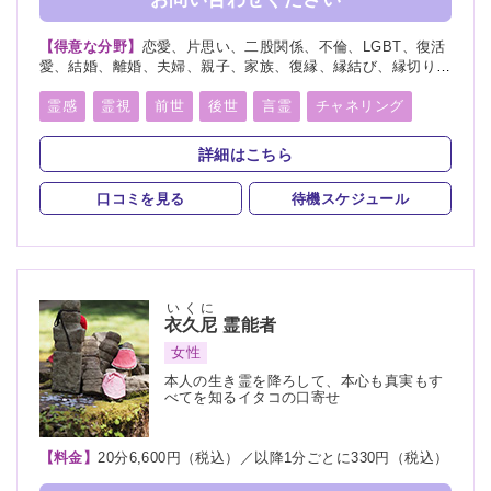
【得意な分野】
恋愛、片思い、二股関係、不倫、LGBT、復活
愛、結婚、離婚、夫婦、親子、家族、復縁、縁結び、縁切り、
人間関係、人生相談、相性、経営、適職、進路、将来、育児、
介護、健康、金運、仕事、引越し、開運、教育、過去、浮気、
霊感
霊視
前世
後世
言霊
チャネリング
総合運、運勢、心霊相談、命名、改名
オーラリーディング
守護霊
縁結び
縁切り
詳細はこちら
祈願
祈祷
波動修正
チャクラ
口コミを見る
待機スケジュール
スピリチュアルカウンセリング
霊符
いくに
衣久尼
霊能者
女性
本人の生き霊を降ろして、本心も真実もす
べてを知るイタコの口寄せ
【料金】
20分6,600円（税込）／以降1分ごとに330円（税込）