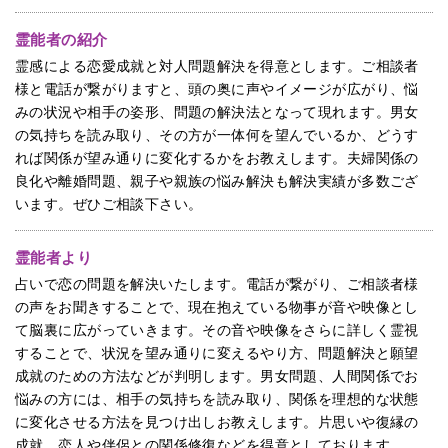
霊能者の紹介
霊感による恋愛成就と対人問題解決を得意とします。ご相談者
様と電話が繋がりますと、頭の奥に声やイメージが広がり、悩
みの状況や相手の姿形、問題の解決法となって現れます。男女
の気持ちを読み取り、その方が一体何を望んでいるか、どうす
れば関係が望み通りに変化するかをお教えします。夫婦関係の
良化や離婚問題、親子や親族の悩み解決も解決実績が多数ござ
います。ぜひご相談下さい。
霊能者より
占いで恋の問題を解決いたします。電話が繋がり、ご相談者様
の声をお聞きすることで、現在抱えている物事が音や映像とし
て脳裏に広がっていきます。その音や映像をさらに詳しく霊視
することで、状況を望み通りに変えるやり方、問題解決と願望
成就のための方法などが判明します。男女問題、人間関係でお
悩みの方には、相手の気持ちを読み取り、関係を理想的な状態
に変化させる方法を見つけ出しお教えします。片思いや復縁の
成就、恋人や伴侶との関係修復などを得意としております。