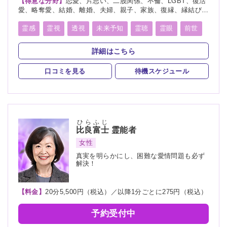
【得意な分野】
恋愛、片思い、二股関係、不倫、LGBT、復活
愛、略奪愛、結婚、離婚、夫婦、親子、家族、復縁、縁結び、
ペット、人間関係、人生相談、出会い、相性、経営、転職、適
職、進路、未来、介護、健康、金運、仕事、引越し、開運、故
霊感
霊視
透視
未来予知
霊聴
霊眼
前世
人、教育、過去、浮気、総合運、運勢、心霊相談、心霊写真
言霊
守護霊
死者霊の降霊
縁結び
祈願
詳細はこちら
波動修正
チャネリング
オーラリーディング
口コミを見る
待機スケジュール
チャクラ
スピリチュアルカウンセリング
オーラ
ひらふじ
比良富士
霊能者
女性
真実を明らかにし、困難な愛情問題も必ず
解決！
【料金】
20分5,500円（税込）／以降1分ごとに275円（税込）
予約受付中