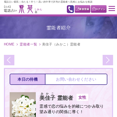
電話占い紫苑｜当たる！叶う！高い的中率で評判の霊能者へ気軽にお悩みを相談
新規登録
ログイン
霊能者紹介
HOME
霊能者一覧
美佳子（みかこ）霊能者
本日の待機
お問い合わせください
みかこ
女性
美佳子
霊能者
霊感で恋の悩みを的確につかみ取り
望み通りの関係に導く！