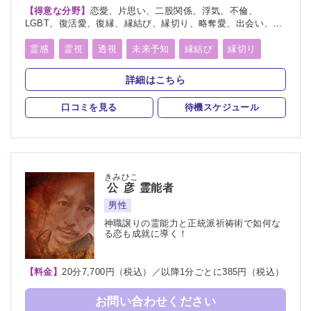
【得意な分野】
恋愛、片思い、二股関係、浮気、不倫、
LGBT、復活愛、復縁、縁結び、縁切り、略奪愛、出会い、相
性、歳の差、遠距離恋愛、結婚、夫婦、離婚、親子、家族、人
間関係、人生相談、健康、ペット、物探し
霊感
霊視
透視
未来予知
縁結び
縁切り
言霊
死者霊の降霊
詳細はこちら
口コミを見る
待機スケジュール
きみひこ
公彦
霊能者
男性
神職譲りの霊能力と正統派祈祷術で如何な
る恋も成就に導く！
【料金】
20分7,700円（税込）／以降1分ごとに385円（税込）
お問い合わせください