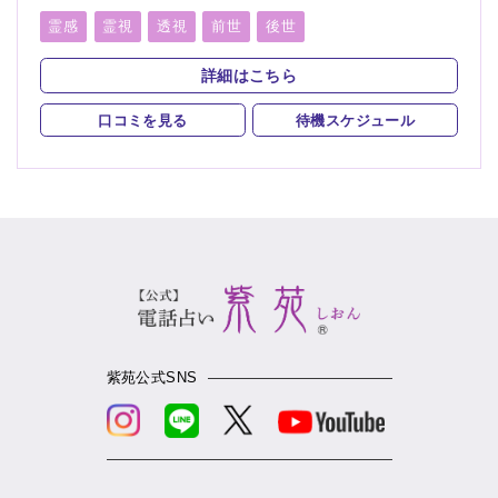
係、人生相談、相性、経営、適職、進路、将来、育児、介護、
健康、仕事、引越し、開運、故人、教育、過去、浮気、総合
霊感
霊視
透視
前世
後世
運、運勢、心霊相談
詳細はこちら
口コミを見る
待機スケジュール
紫苑公式SNS