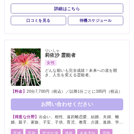
縁切り
浄霊
祈願
祈祷
詳細はこちら
口コミを見る
待機スケジュール
りいしゃ
莉依沙
霊能者
女性
どんな願いも完全成就！未来への道を開
き、人生を変える霊能者。
【料金】
20分7,700円（税込）／以降1分ごとに385円（税込）
お問い合わせください
【得意な分野】
出会い、相性、遠距離恋愛、結婚、夫婦、離
婚、親子、家族、子宝、子供、育児、教育、介護、進路、学
業、受験、天職、適職、仕事、転職、経営、人間関係、人生相
談、健康、金運、引越し、開運、故人、生霊、相手の気持ち、
霊感
霊視
思念伝達
透視
未来予知
霊聴