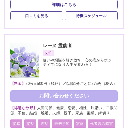
スピリチュアルカウンセリング
詳細はこちら
口コミを見る
待機スケジュール
レーヌ
霊能者
女性
迷いや煩悩を解き放ち、心の底からポジ
ティブになり人生が変わる！
【料金】
20分5,500円（税込）／以降1分ごとに275円（税込）
お問い合わせください
【得意な分野】
人間関係、健康、恋愛、相性、片思い、二股関
係、不倫、結婚、離婚、夫婦、親子、家族、復縁、縁切り、人
生相談、経営
霊感
霊視
透視
未来予知
霊聴
死者霊の降霊