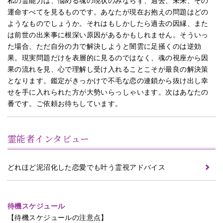
私の霊能力は、悩める魂の現状のみならず、過去、未来、その
運命すべてを見るものです。あなたが現在お抱えの問題はどの
ようなものでしょうか。それはもしかしたら過去の因縁、また
は前世の出来事に根深い原因があるかもしれません。そういっ
た場合、ただ自分の力で解決しようと闇雲に足掻くのは逆効
果。現実問題だけを表層的に見るのではなく、魂の視座から因
果の流れを見、心で理解し受け入れることこそが最良の解決策
となります。鑑定がきっかけで不毛な恋の連鎖から抜け出し幸
せを手に入れられた方が大勢いらっしゃいます。次はあなたの
番です。ご依頼お待ちしています。
霊能者インタビュー
どれほど泥沼化した恋愛でも叶う霊視アドバイス
待機スケジュール
【待機スケジュールの注意点】