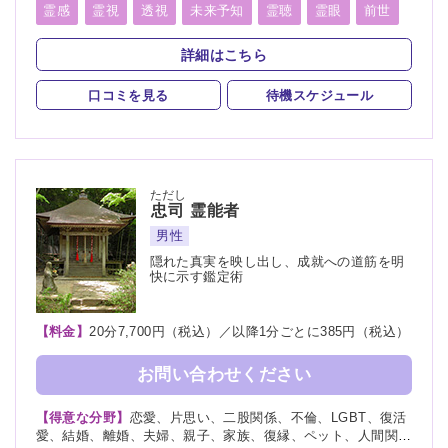
職、進路、未来、介護、健康、金運、仕事、引越し、開運、故
霊感
霊視
透視
未来予知
霊聴
霊眼
前世
人、教育、過去、浮気、総合運、運勢、心霊相談、心霊写真
言霊
守護霊
死者霊の降霊
縁結び
祈願
詳細はこちら
波動修正
チャネリング
オーラリーディング
口コミを見る
待機スケジュール
チャクラ
スピリチュアルカウンセリング
オーラ
ただし
忠司
霊能者
男性
隠れた真実を映し出し、成就への道筋を明
快に示す鑑定術
【料金】
20分7,700円（税込）／以降1分ごとに385円（税込）
お問い合わせください
【得意な分野】
恋愛、片思い、二股関係、不倫、LGBT、復活
愛、結婚、離婚、夫婦、親子、家族、復縁、ペット、人間関