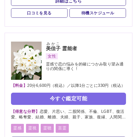
詳細はこちら
霊写真、命名、改名、ペット、霊障、パラレルワールド、人探
後世
来世
神通力
死者霊の降霊
イタコ口寄せ
し、物探し
口コミを見る
待機スケジュール
霊媒(憑依)
オーラリーディング
スピリチュアルカウンセリング
言霊
千里眼
除霊
浄霊
浄化
祈願
祈祷
供養
先祖供養
みかこ
美佳子
霊能者
写真供養
人形供養
女性
霊感で恋の悩みを的確につかみ取り望み通
りの関係に導く！
【料金】
20分6,600円（税込）／以降1分ごとに330円（税込）
今すぐ鑑定可能
【得意な分野】
恋愛、片思い、二股関係、不倫、LGBT、復活
愛、略奪愛、結婚、離婚、夫婦、親子、家族、復縁、人間関
係、人生相談、出会い、相性、転職、育児、介護
霊感
霊視
霊聴
言霊