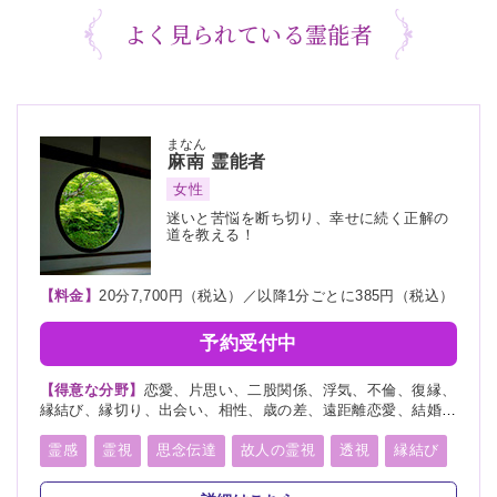
よく見られている霊能者
まなん
麻南
霊能者
女性
迷いと苦悩を断ち切り、幸せに続く正解の
道を教える！
【料金】
20分7,700円（税込）／以降1分ごとに385円（税込）
予約受付中
【得意な分野】
恋愛、片思い、二股関係、浮気、不倫、復縁、
縁結び、縁切り、出会い、相性、歳の差、遠距離恋愛、結婚、
夫婦、離婚、親子、家族、子宝、子供、育児、教育、介護、進
路、学業、受験、仕事、就職、天職、転職、適職、経営、人間
霊感
霊視
思念伝達
故人の霊視
透視
縁結び
関係、人生相談、健康、金運、引越し、開運、故人、生霊、相
縁切り
未来予知
霊聴
霊査
霊眼
前世
手の気持ち、総合運、運勢、過去、未来、将来、心霊相談、心