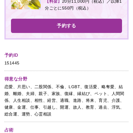
【料金】
20分11,000円（税込）／以降1
分ごとに550円（税込）
予約する
予約ID
151445
得意な分野
恋愛、片思い、二股関係、不倫、LGBT、復活愛、略奪愛、結
婚、離婚、夫婦、親子、家族、復縁、縁結び、ペット、人間関
係、人生相談、相性、経営、適職、進路、将来、育児、介護、
健康、金運、仕事、引越し、開運、故人、教育、過去、浮気、
総合運、運勢、心霊相談
占術