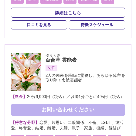
未来、将来、運勢、心霊相談、心霊写真、命名、改名、ペッ
霊査
霊符
霊眼
前世
後世
来世
神通力
ト、霊障
詳細はこちら
守護霊
背後霊
死者霊の降霊
イタコ口寄せ
口コミを見る
待機スケジュール
霊媒(憑依)
チャネリング
オーラリーディング
スピリチュアルカウンセリング
チャクラ
千里眼
ゆりくさ
百合草
霊能者
女性
2人の未来を瞬時に霊視し、あらゆる障害を
取り除く念波霊能者
【料金】
20分9,900円（税込）／以降1分ごとに495円（税込）
お問い合わせください
【得意な分野】
恋愛、片思い、二股関係、不倫、LGBT、復活
愛、略奪愛、結婚、離婚、夫婦、親子、家族、復縁、縁結び、
ペット、人間関係、人生相談、出会い、相性、経営、転職、適