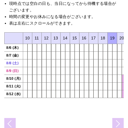
現時点では空白の日も、当日になってから待機する場合が
ございます。
時間の変更やお休みになる場合がございます。
表は左右にスクロールができます。
7
8
9
10
11
12
13
14
15
16
17
18
19
20
8/6 (木)
8/7 (金)
8/8 (土)
8/9 (日)
8/10 (月)
8/11 (火)
8/12 (水)