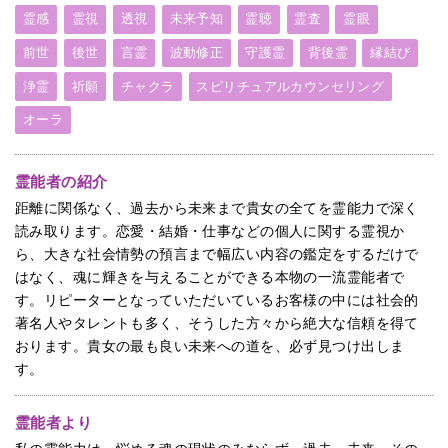
霊感
霊視
透視
未来予知
霊聴
霊査
霊眼
前世
後世
言霊
波動修正
守護霊
背後霊
縁結び
浄霊
祈願
チャクラ
スピリチュアルカウンセリング
オーラ
霊能者の紹介
距離に関係なく、過去から未来まで貴女の全てを霊能力で深く
読み取ります。恋愛・結婚・仕事などの個人に関する霊視か
ら、大きな社会情勢の預言まで幅広い内容の鑑定をするだけで
はなく、魂に輝きを与えることができる本物の一流霊能者で
す。リピーターとなっていただいているお客様の中には社会的
著名人やタレントも多く、そうした方々から絶大な信頼を得て
おります。貴女の最も良い未来への道を、必ず見つけ出しま
す。
霊能者より