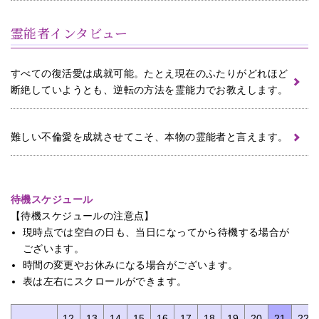
霊能者インタビュー
すべての復活愛は成就可能。たとえ現在のふたりがどれほど
断絶していようとも、逆転の方法を霊能力でお教えします。
難しい不倫愛を成就させてこそ、本物の霊能者と言えます。
待機スケジュール
【待機スケジュールの注意点】
現時点では空白の日も、当日になってから待機する場合が
ございます。
時間の変更やお休みになる場合がございます。
表は左右にスクロールができます。
9
10
11
12
13
14
15
16
17
18
19
20
21
22