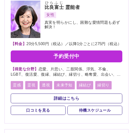
ひらふじ
比良富士
霊能者
女性
真実を明らかにし、困難な愛情問題も必ず
解決！
【料金】
20分5,500円（税込）／以降1分ごとに275円（税込）
予約受付中
【得意な分野】
恋愛、片思い、二股関係、浮気、不倫、
LGBT、復活愛、復縁、縁結び、縁切り、略奪愛、出会い、相
性、歳の差、遠距離恋愛、結婚、夫婦、離婚、親子、家族、人
間関係、人生相談、健康、ペット、物探し
霊感
霊視
透視
未来予知
縁結び
縁切り
言霊
死者霊の降霊
詳細はこちら
口コミを見る
待機スケジュール