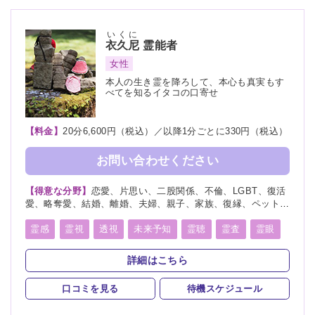
いくに
衣久尼
霊能者
女性
本人の生き霊を降ろして、本心も真実もす
べてを知るイタコの口寄せ
【料金】
20分6,600円（税込）／以降1分ごとに330円（税込）
お問い合わせください
【得意な分野】
恋愛、片思い、二股関係、不倫、LGBT、復活
愛、略奪愛、結婚、離婚、夫婦、親子、家族、復縁、ペット、
人探し、物探し、人間関係、人生相談、出会い、相性、経営、
転職、適職、縁結び、縁切り
霊感
霊視
透視
未来予知
霊聴
霊査
霊眼
前世
後世
言霊
神通力
守護霊
背後霊
詳細はこちら
死者霊の降霊
除霊
浄霊
祈願
祈祷
波動修正
口コミを見る
待機スケジュール