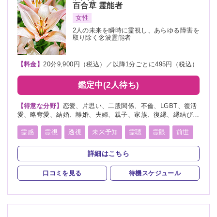
百合草
霊能者
女性
2人の未来を瞬時に霊視し、あらゆる障害を
取り除く念波霊能者
【料金】
20分9,900円（税込）／以降1分ごとに495円（税込）
鑑定中(2人待ち)
【得意な分野】
恋愛、片思い、二股関係、不倫、LGBT、復活
愛、略奪愛、結婚、離婚、夫婦、親子、家族、復縁、縁結び、
ペット、人間関係、人生相談、出会い、相性、経営、転職、適
職、進路、未来、介護、健康、金運、仕事、引越し、開運、故
霊感
霊視
透視
未来予知
霊聴
霊眼
前世
人、教育、過去、浮気、総合運、運勢、心霊相談、心霊写真
言霊
守護霊
死者霊の降霊
縁結び
祈願
詳細はこちら
波動修正
チャネリング
オーラリーディング
口コミを見る
待機スケジュール
チャクラ
スピリチュアルカウンセリング
オーラ