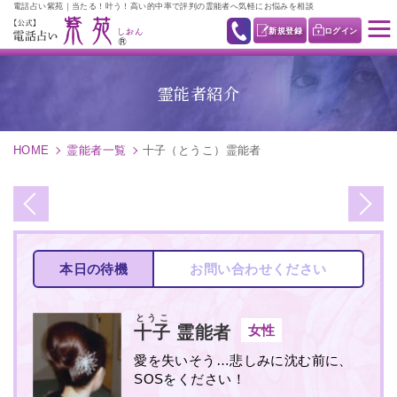
電話占い紫苑｜当たる！叶う！高い的中率で評判の霊能者へ気軽にお悩みを相談
新規登録
ログイン
霊能者紹介
HOME
霊能者一覧
十子（とうこ）霊能者
本日の待機
お問い合わせください
とうこ
女性
十子
霊能者
愛を失いそう…悲しみに沈む前に、
SOSをください！