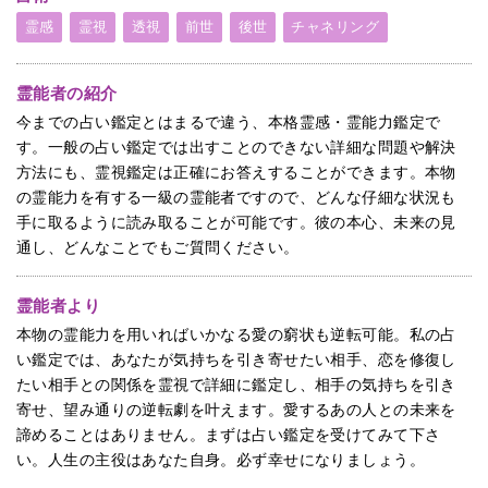
霊感
霊視
透視
前世
後世
チャネリング
霊能者の紹介
今までの占い鑑定とはまるで違う、本格霊感・霊能力鑑定で
す。一般の占い鑑定では出すことのできない詳細な問題や解決
方法にも、霊視鑑定は正確にお答えすることができます。本物
の霊能力を有する一級の霊能者ですので、どんな仔細な状況も
手に取るように読み取ることが可能です。彼の本心、未来の見
通し、どんなことでもご質問ください。
霊能者より
本物の霊能力を用いればいかなる愛の窮状も逆転可能。私の占
い鑑定では、あなたが気持ちを引き寄せたい相手、恋を修復し
たい相手との関係を霊視で詳細に鑑定し、相手の気持ちを引き
寄せ、望み通りの逆転劇を叶えます。愛するあの人との未来を
諦めることはありません。まずは占い鑑定を受けてみて下さ
い。人生の主役はあなた自身。必ず幸せになりましょう。