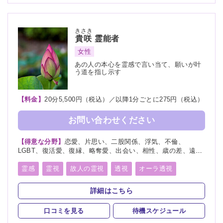
きさき
貴咲
霊能者
女性
あの人の本心を霊感で言い当て、願いが叶
う道を指し示す
【料金】
20分5,500円（税込）／以降1分ごとに275円（税込）
お問い合わせください
【得意な分野】
恋愛、片思い、二股関係、浮気、不倫、
LGBT、復活愛、復縁、略奪愛、出会い、相性、歳の差、遠距
離恋愛、結婚、夫婦、離婚、親子、家族、子宝、子供、育児、
教育、介護、進路、学業、仕事、就職、天職、転職、適職、人
霊感
霊視
故人の霊視
透視
オーラ透視
間関係、人生相談、健康、開運、故人、相手の気持ち、総合
未来予知
霊聴
神通力
守護霊
チャネリング
運、運勢、過去、未来、将来、心霊写真、改名、ペット、カル
詳細はこちら
マ、パラレルワールド
オーラリーディング
スピリチュアルカウンセリング
口コミを見る
待機スケジュール
チャクラ
言霊
サイキック