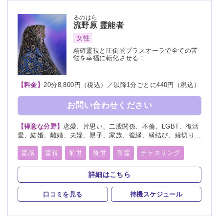
るのはら
流野原
霊能者
女性
精確霊視と圧倒的プラスオーラで全ての苦
悩を幸福に転化させる！
【料金】
20分8,800円（税込）／以降1分ごとに440円（税込）
お問い合わせください
【得意な分野】
恋愛、片思い、二股関係、不倫、LGBT、復活
愛、結婚、離婚、夫婦、親子、家族、復縁、縁結び、縁切り、
人間関係、人生相談、相性、経営、適職、進路、将来、育児、
介護、健康、金運、仕事、引越し、開運、教育、過去、浮気、
霊感
霊視
前世
後世
言霊
チャネリング
総合運、運勢、心霊相談、命名、改名
オーラリーディング
守護霊
縁結び
縁切り
詳細はこちら
祈願
祈祷
波動修正
チャクラ
口コミを見る
待機スケジュール
スピリチュアルカウンセリング
霊符