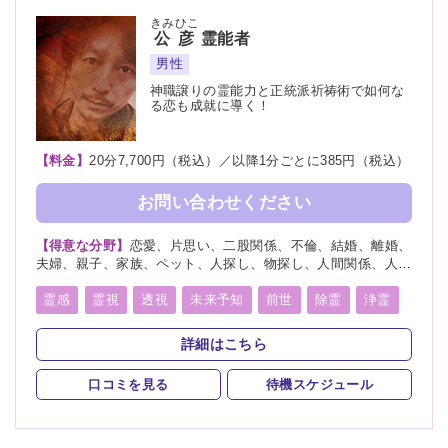
きみひこ
公彦
霊能者
男性
神職譲りの霊能力と正統派祈祷術で如何な
る恋も成就に導く！
【料金】
20分7,700円（税込）／以降1分ごとに385円（税込）
お問い合わせください
【得意な分野】
恋愛、片思い、二股関係、不倫、結婚、離婚、
夫婦、親子、家族、ペット、人探し、物探し、人間関係、人生
相談、相性、経営、適職、進路、将来、育児、介護、健康、金
運、仕事、引越し、開運、故人、教育、過去、総合運、心霊相
霊感
霊視
透視
未来予知
前世
除霊
浄霊
談
祈願
祈祷
写真供養
人形供養
魂入
魂抜
詳細はこちら
霊符
口コミを見る
待機スケジュール