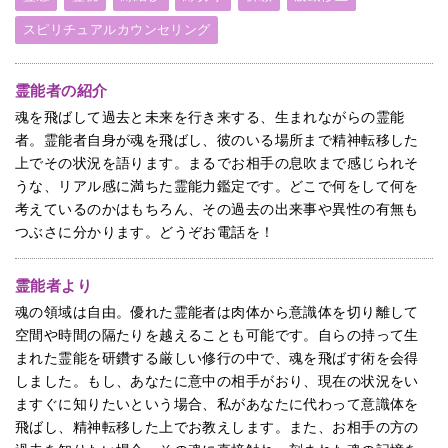
スピリチュアルカウンセリング
霊能者の紹介
魂を飛ばして過去と未来を行き来する、生まれながらの霊能
者。霊能者自身が魂を飛ばし、彼のいる場所まで精神転移した
上でその状況を語ります。まるでお相手の息吹まで感じられそ
うな、リアル感に満ちた霊能力鑑定です。どこで何をして何を
考えているのかはもちろん、その過去の出来事や異性の有無も
つぶさに分かります。どうぞお電話を！
霊能者より
魂の領域は自由。優れた霊能者は肉体から意識体を切り離して
空間や時間の隔たりを越えることも可能です。自らの持って生
まれた霊能を研鑽する厳しい修行の中で、魂を飛ばす術を会得
しました。もし、あなたに意中の相手がおり、現在の状況をい
ますぐに知りたいという場合、私があなたに代わって意識体を
飛ばし、精神転移した上でお教えします。また、お相手の方の