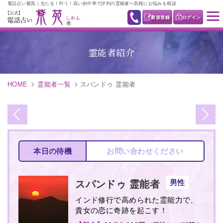
電話占い紫苑｜当たる！叶う！高い的中率で評判の霊能者へ気軽にお悩みを相談
新規登録
ログイン
霊能者紹介
HOME
霊能者一覧
スパンドゥ 霊能者
本日の待機
お問い合わせください
男性
スパンドゥ
霊能者
インド修行で高められた霊能力で、
貴女の恋に奇跡を起こす！