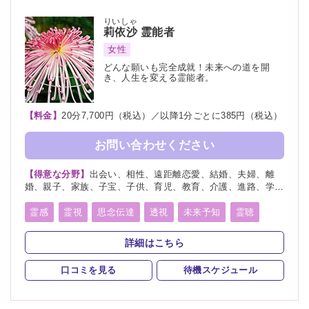
りいしゃ
莉依沙
霊能者
女性
どんな願いも完全成就！未来への道を開
き、人生を変える霊能者。
【料金】
20分7,700円（税込）／以降1分ごとに385円（税込）
お問い合わせください
【得意な分野】
出会い、相性、遠距離恋愛、結婚、夫婦、離
婚、親子、家族、子宝、子供、育児、教育、介護、進路、学
業、受験、天職、適職、仕事、転職、経営、人間関係、人生相
談、健康、金運、引越し、開運、故人、生霊、相手の気持ち、
霊感
霊視
思念伝達
透視
未来予知
霊聴
未来、将来、運勢、心霊相談、心霊写真、命名、改名、ペッ
霊査
霊符
霊眼
前世
後世
来世
神通力
ト、霊障
詳細はこちら
守護霊
背後霊
死者霊の降霊
イタコ口寄せ
口コミを見る
待機スケジュール
霊媒(憑依)
チャネリング
オーラリーディング
スピリチュアルカウンセリング
チャクラ
千里眼