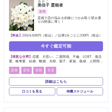
みかこ
美佳子
霊能者
写真供養
人形供養
女性
霊感で恋の悩みを的確につかみ取り望み通
りの関係に導く！
【料金】
20分6,600円（税込）／以降1分ごとに330円（税込）
今すぐ鑑定可能
【得意な分野】
恋愛、片思い、二股関係、不倫、LGBT、復活
愛、略奪愛、結婚、離婚、夫婦、親子、家族、復縁、人間関
係、人生相談、出会い、相性、転職、育児、介護
霊感
霊視
霊聴
言霊
スピリチュアルカウンセリング
詳細はこちら
口コミを見る
待機スケジュール