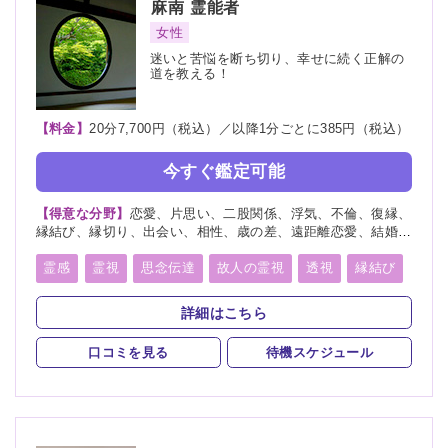
麻南
霊能者
女性
迷いと苦悩を断ち切り、幸せに続く正解の
道を教える！
【料金】
20分7,700円（税込）／以降1分ごとに385円（税込）
今すぐ鑑定可能
【得意な分野】
恋愛、片思い、二股関係、浮気、不倫、復縁、
縁結び、縁切り、出会い、相性、歳の差、遠距離恋愛、結婚、
夫婦、離婚、親子、家族、子宝、子供、育児、教育、介護、進
路、学業、受験、仕事、就職、天職、転職、適職、経営、人間
霊感
霊視
思念伝達
故人の霊視
透視
縁結び
関係、人生相談、健康、金運、引越し、開運、故人、生霊、相
縁切り
未来予知
霊聴
霊査
霊眼
前世
手の気持ち、総合運、運勢、過去、未来、将来、心霊相談、心
詳細はこちら
霊写真、命名、改名、ペット、霊障、パラレルワールド、人探
後世
来世
神通力
死者霊の降霊
イタコ口寄せ
し、物探し
口コミを見る
待機スケジュール
霊媒(憑依)
オーラリーディング
スピリチュアルカウンセリング
言霊
千里眼
除霊
浄霊
浄化
祈願
祈祷
供養
先祖供養