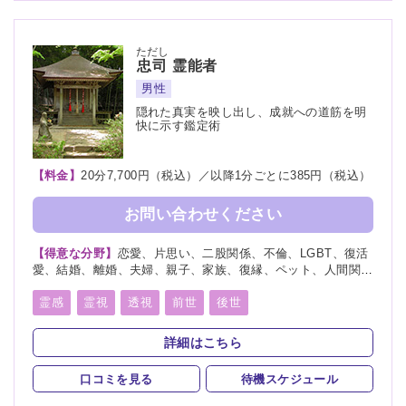
ただし
忠司
霊能者
男性
隠れた真実を映し出し、成就への道筋を明
快に示す鑑定術
【料金】
20分7,700円（税込）／以降1分ごとに385円（税込）
お問い合わせください
【得意な分野】
恋愛、片思い、二股関係、不倫、LGBT、復活
愛、結婚、離婚、夫婦、親子、家族、復縁、ペット、人間関
係、人生相談、相性、経営、適職、進路、将来、育児、介護、
健康、仕事、引越し、開運、故人、教育、過去、浮気、総合
霊感
霊視
透視
前世
後世
運、運勢、心霊相談
詳細はこちら
口コミを見る
待機スケジュール