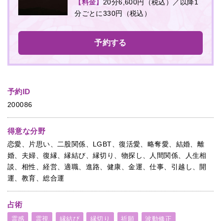
【料金】
20分6,600円（税込）／以降1
分ごとに330円（税込）
予約する
予約ID
200086
得意な分野
恋愛、片思い、二股関係、LGBT、復活愛、略奪愛、結婚、離
婚、夫婦、復縁、縁結び、縁切り、物探し、人間関係、人生相
談、相性、経営、適職、進路、健康、金運、仕事、引越し、開
運、教育、総合運
占術
霊感
霊視
縁結び
縁切り
祈願
波動修正