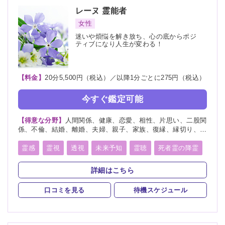
レーヌ
霊能者
女性
迷いや煩悩を解き放ち、心の底からポジ
ティブになり人生が変わる！
【料金】
20分5,500円（税込）／以降1分ごとに275円（税込）
今すぐ鑑定可能
【得意な分野】
人間関係、健康、恋愛、相性、片思い、二股関
係、不倫、結婚、離婚、夫婦、親子、家族、復縁、縁切り、人
生相談、経営
霊感
霊視
透視
未来予知
霊聴
死者霊の降霊
縁切り
浄霊
祈願
祈祷
詳細はこちら
口コミを見る
待機スケジュール