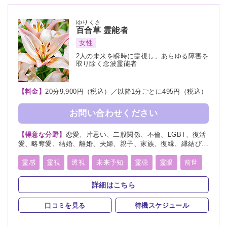
ゆりくさ
百合草
霊能者
女性
2人の未来を瞬時に霊視し、あらゆる障害を
取り除く念波霊能者
【料金】
20分9,900円（税込）／以降1分ごとに495円（税込）
お問い合わせください
【得意な分野】
恋愛、片思い、二股関係、不倫、LGBT、復活
愛、略奪愛、結婚、離婚、夫婦、親子、家族、復縁、縁結び、
ペット、人間関係、人生相談、出会い、相性、経営、転職、適
職、進路、未来、介護、健康、金運、仕事、引越し、開運、故
霊感
霊視
透視
未来予知
霊聴
霊眼
前世
人、教育、過去、浮気、総合運、運勢、心霊相談、心霊写真
言霊
守護霊
死者霊の降霊
縁結び
祈願
詳細はこちら
波動修正
チャネリング
オーラリーディング
口コミを見る
待機スケジュール
チャクラ
スピリチュアルカウンセリング
オーラ