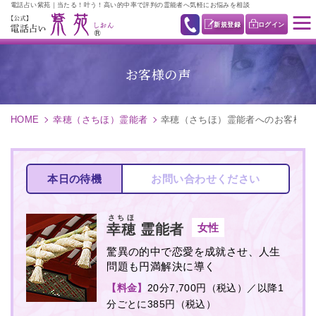
電話占い紫苑｜当たる！叶う！高い的中率で評判の霊能者へ気軽にお悩みを相談
新規登録
ログイン
お客様の声
HOME
幸穂（さちほ）霊能者
幸穂（さちほ）霊能者へのお客様の
本日の待機
お問い合わせください
さちほ
女性
幸穂
霊能者
驚異の的中で恋愛を成就させ、人生
問題も円満解決に導く
【料金】
20分7,700円（税込）／以降1
分ごとに385円（税込）