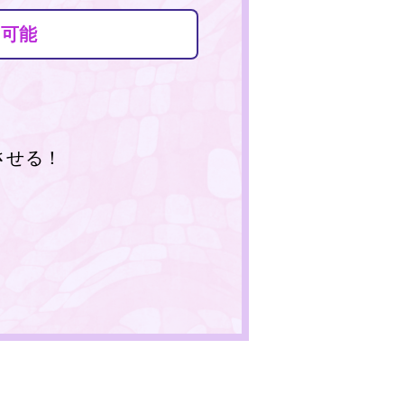
定可能
させる！