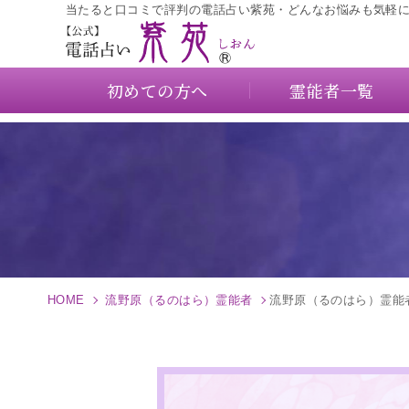
当たると口コミで評判の電話占い紫苑・どんなお悩みも気軽
初めての方へ
霊能者一覧
HOME
流野原（るのはら）霊能者
流野原（るのはら）霊能