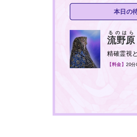
本日の
るのはら
流野原
精確霊視
【料金】
20