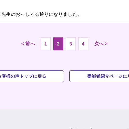
て先生のおっしゃる通りになりました。
< 前へ
次へ >
1
2
3
4
お客様の声トップに戻る
霊能者紹介ページに