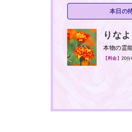
本日の
りなよ
本物の霊
【料金】
20