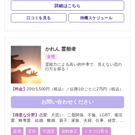
守護霊
縁結び
縁切り
除霊
祈願
霊、相手の気持ち、人探し、物探し
詳細はこちら
口コミを見る
待機スケジュール
かれん
霊能者
女性
霊能力による高い的中率で、見えない恋の
行方を探る！
【料金】
20分5,500円（税込）／以降1分ごとに275円（税込）
お問い合わせください
【得意な分野】
恋愛、片思い、二股関係、不倫、LGBT、復活
愛、略奪愛、結婚、離婚、親子、家族、夫婦、仕事、経営、適
職、人間関係、将来、健康、人生相談、復縁
霊感
霊視
守護霊
波動修正
イタコ口寄せ