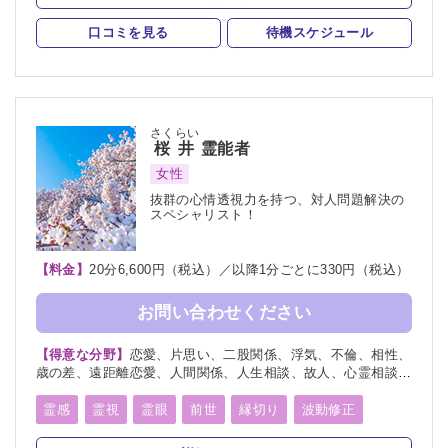
自動書記
口コミを見る
待機スケジュール
さくらい
桜井
霊能者
女性
抜群の心情透視力を持つ、対人問題解決の
スペシャリスト！
【料金】
20分6,600円（税込）／以降1分ごとに330円（税込）
お問い合わせください
【得意な分野】
恋愛、片思い、二股関係、浮気、不倫、相性、
歳の差、遠距離恋愛、人間関係、人生相談、故人、心霊相談、
復活愛、復縁、縁切り、略奪愛、出会い、結婚、離婚、家族、
総合運、心霊写真
霊感
霊視
霊眼
前世
縁切り
波動修正