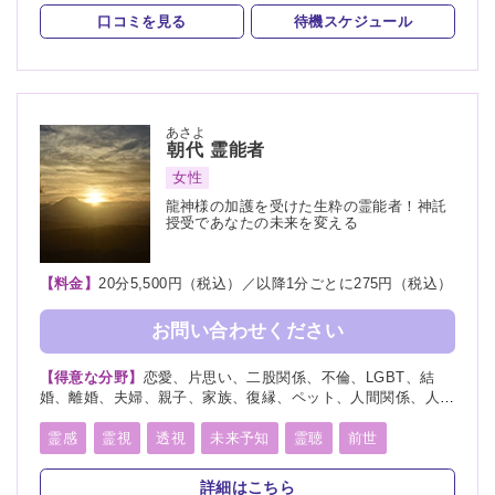
スピリチュアルカウンセリング
言霊
び、縁切り
口コミを見る
待機スケジュール
アカシックリーディング
縁結び
縁切り
浄霊
浄化
祈願
供養
先祖供養
写真供養
人形供養
過去世供養
波動修正
ヒーリング
あさよ
朝代
霊能者
女性
龍神様の加護を受けた生粋の霊能者！神託
授受であなたの未来を変える
【料金】
20分5,500円（税込）／以降1分ごとに275円（税込）
お問い合わせください
【得意な分野】
恋愛、片思い、二股関係、不倫、LGBT、結
婚、離婚、夫婦、親子、家族、復縁、ペット、人間関係、人生
相談、相性、経営、進路、将来、育児、介護、健康、仕事、引
越し、開運、故人、教育、過去、浮気、縁結び、縁切り
霊感
霊視
透視
未来予知
霊聴
前世
守護霊
死者霊の降霊
除霊
浄霊
波動修正
詳細はこちら