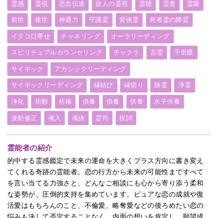
霊感
霊視
思念伝達
故人の霊視
霊聴
霊査
霊眼
前世
後世
神通力
守護霊
背後霊
死者霊の降霊
イタコ口寄せ
チャネリング
オーラリーディング
スピリチュアルカウンセリング
チャクラ
言霊
千里眼
サイキック
アカシックリーディング
サイキックリーディング
縁結び
縁切り
除霊
浄霊
浄化
祈願
祈祷
供養
供養
供養
水子供養
波動修正
魂入
魂抜
霊符
祝詞
霊能者の紹介
的中する霊感鑑定で未来の運命を大きくプラス方向に書き変え
てくれる奇跡の霊能者。恋の行方から未来の可能性まですべて
を言い当てる力強さと、どんなご相談にも心から寄り添う柔和
な姿勢が、圧倒的支持を集めています。ピュアな恋の成就や復
活愛はもちろんのこと、不倫愛、略奪愛などの後ろめたい恋の
悩みも決して否定することなく、内面の想いを肯定し、願望成