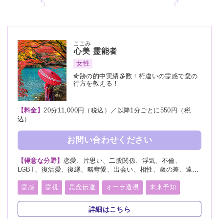
ここみ
心美
霊能者
女性
奇跡の的中実績多数！桁違いの霊感で愛の
行方を教える！
【料金】
20分11,000円（税込）／以降1分ごとに550円（税
込）
お問い合わせください
【得意な分野】
恋愛、片思い、二股関係、浮気、不倫、
LGBT、復活愛、復縁、略奪愛、出会い、相性、歳の差、遠距
離恋愛、結婚、夫婦、離婚、親子、家族、子宝、子供、育児、
教育、介護、進路、学業、受験、仕事、就職、天職、転職、適
霊感
霊視
思念伝達
オーラ透視
未来予知
職、経営、人間関係、人生相談、健康、金運、引越し、開運、
霊聴
守護霊
チャネリング
オーラリーディング
故人、相手の気持ち、総合運、運勢、過去、未来、将来、心霊
詳細はこちら
相談、心霊写真、命名、改名、ペット、霊障、カルマ、縁結