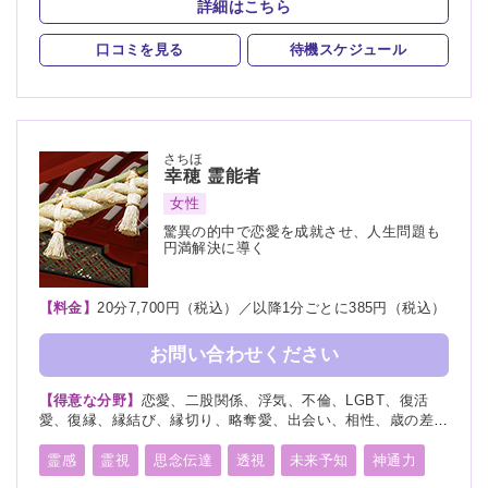
詳細はこちら
口コミを見る
待機スケジュール
さちほ
幸穂
霊能者
女性
驚異の的中で恋愛を成就させ、人生問題も
円満解決に導く
【料金】
20分7,700円（税込）／以降1分ごとに385円（税込）
お問い合わせください
【得意な分野】
恋愛、二股関係、浮気、不倫、LGBT、復活
愛、復縁、縁結び、縁切り、略奪愛、出会い、相性、歳の差、
遠距離恋愛、結婚、夫婦、離婚、親子、家族、子宝、子供、育
児、教育、介護、進路、学業、受験、就職、適職、仕事、転
霊感
霊視
思念伝達
透視
未来予知
神通力
職、経営、人間関係、健康、金運、引越し、開運、故人、生