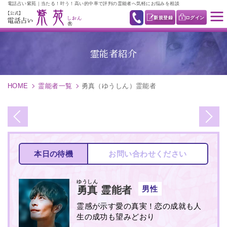
電話占い紫苑｜当たる！叶う！高い的中率で評判の霊能者へ気軽にお悩みを相談
新規登録
ログイン
霊能者紹介
HOME
霊能者一覧
勇真（ゆうしん）霊能者
本日の待機
お問い合わせください
ゆうしん
男性
勇真
霊能者
霊感が示す愛の真実！恋の成就も人
生の成功も望みどおり