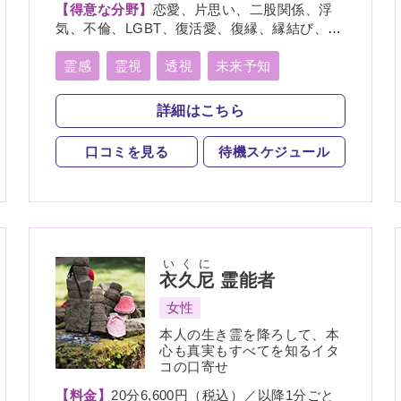
【得意な分野】
恋愛、片思い、二股関係、浮
気、不倫、LGBT、復活愛、復縁、縁結び、縁
切り、略奪愛、出会い、相性、歳の差、遠距
離恋愛、結婚、夫婦、離婚、親子、家族、人
霊感
霊視
透視
未来予知
間関係、人生相談、健康、ペット、物探し
縁結び
縁切り
言霊
死者霊の降霊
詳細はこちら
口コミを見る
待機スケジュール
いくに
衣久尼
霊能者
女性
本人の生き霊を降ろして、本
心も真実もすべてを知るイタ
コの口寄せ
【料金】
20分6,600円（税込）／以降1分ごと