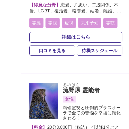
【得意な分野】
恋愛、片思い、二股関係、不
倫、LGBT、復活愛、略奪愛、結婚、離婚、夫
婦、親子、家族、復縁、縁結び、ペット、人
間関係、人生相談、出会い、相性、経営、転
霊感
霊視
透視
未来予知
霊聴
職、適職、進路、未来、介護、健康、金運、
霊眼
前世
言霊
守護霊
仕事、引越し、開運、故人、教育、過去、浮
詳細はこちら
気、総合運、運勢、心霊相談、心霊写真
死者霊の降霊
縁結び
祈願
口コミを見る
待機スケジュール
波動修正
チャネリング
オーラリーディング
チャクラ
スピリチュアルカウンセリング
オーラ
るのはら
流野原
霊能者
女性
精確霊視と圧倒的プラスオー
ラで全ての苦悩を幸福に転化
させる！
【料金】
20分8,800円（税込）／以降1分ごと