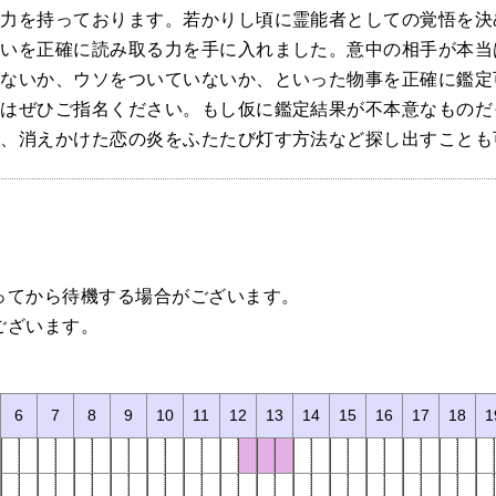
る力を持っております。若かりし頃に霊能者としての覚悟を決
想いを正確に読み取る力を手に入れました。意中の相手が本当
はないか、ウソをついていないか、といった物事を正確に鑑定
方はぜひご指名ください。もし仮に鑑定結果が不本意なものだ
や、消えかけた恋の炎をふたたび灯す方法など探し出すことも
ってから待機する場合がございます。
ございます。
。
6
7
8
9
10
11
12
13
14
15
16
17
18
1