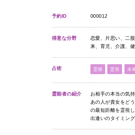
予約ID
000012
得意な分野
恋愛、片思い、二
来、育児、介護、
占術
霊感
霊視
未
霊能者の紹介
お相手の本当の気
あの人が貴女をど
の最短距離を霊視
出逢いのタイミン