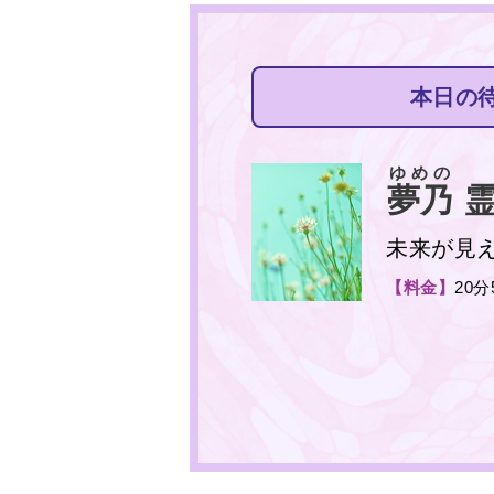
本日の
ゆめの
夢乃
霊
未来が見
【料金】
20