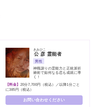
きみひこ
公彦
霊能者
男性
神職譲りの霊能力と正統派祈
祷術で如何なる恋も成就に導
く！
【料金】
20分7,700円（税込）／以降1分ごと
に385円（税込）
お問い合わせください