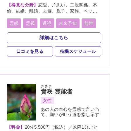
【得意な分野】
恋愛、片思い、二股関係、不
倫、結婚、離婚、夫婦、親子、家族、ペッ
ト、人探し、物探し、人間関係、人生相談、
相性、経営、適職、進路、将来、育児、介
霊感
霊視
透視
未来予知
前世
護、健康、金運、仕事、引越し、開運、故
除霊
浄霊
祈願
祈祷
写真供養
人、教育、過去、総合運、心霊相談
詳細はこちら
人形供養
魂入
魂抜
霊符
口コミを見る
待機スケジュール
きさき
貴咲
霊能者
女性
あの人の本心を霊感で言い当
て、願いが叶う道を指し示す
【料金】
20分5,500円（税込）／以降1分ごと