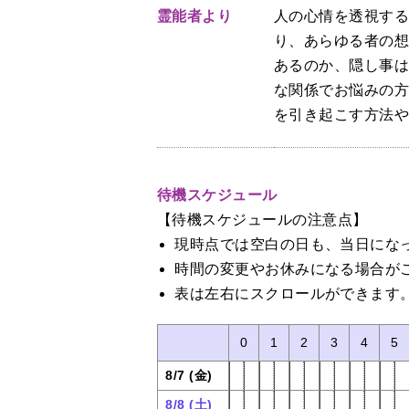
霊能者より
人の心情を透視す
り、あらゆる者の
あるのか、隠し事
な関係でお悩みの
を引き起こす方法
待機スケジュール
【待機スケジュールの注意点】
現時点では空白の日も、当日にな
時間の変更やお休みになる場合が
表は左右にスクロールができます
0
1
2
3
4
5
8/7 (金)
8/8 (土)