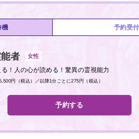
待機
予約受
能者
女性
える！人の心が読める！驚異の霊視能力
分5,500円（税込）／以降1分ごとに275円（税込）
予約する