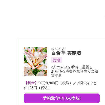
ゆりくさ
百合草
霊能者
女性
2人の未来を瞬時に霊視し、
あらゆる障害を取り除く念波
霊能者
【料金】
20分9,900円（税込）／以降1分ごと
に495円（税込）
予約受付中(3人待ち)