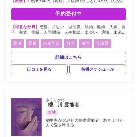
【料金】
20分6,600円（税込）／以降1分ごとに330円（税込）
予約受付中
【得意な分野】
恋愛、片思い、復活愛、結婚、離婚、夫婦、親
子、家族、復縁、人間関係、人生相談、出会い、適職、未来、
介護、健康、仕事、過去、運勢、心霊相談
霊感
霊視
未来予知
前世
後世
守護霊
死者霊の降霊
除霊
浄霊
祈願
供養
詳細はこちら
口コミを見る
待機スケジュール
さくらがわ
櫻川
霊能者
女性
的中率が大評判の尼僧霊能者！磨き上げた
力で愛を叶える