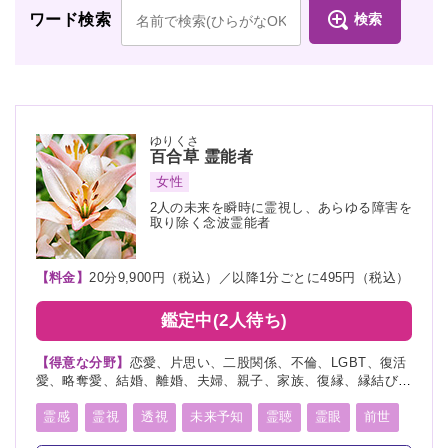
検索
ワード検索
ゆりくさ
百合草
霊能者
女性
2人の未来を瞬時に霊視し、あらゆる障害を
取り除く念波霊能者
【料金】
20分9,900円（税込）／以降1分ごとに495円（税込）
鑑定中(2人待ち)
【得意な分野】
恋愛、片思い、二股関係、不倫、LGBT、復活
愛、略奪愛、結婚、離婚、夫婦、親子、家族、復縁、縁結び、
ペット、人間関係、人生相談、出会い、相性、経営、転職、適
職、進路、未来、介護、健康、金運、仕事、引越し、開運、故
霊感
霊視
透視
未来予知
霊聴
霊眼
前世
人、教育、過去、浮気、総合運、運勢、心霊相談、心霊写真