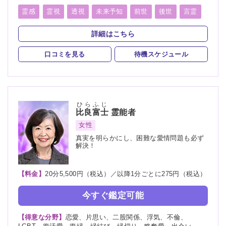
会い、相性、経営、転職、適職、進路、未来、育児、介護、健
康、金運、仕事、引越し、開運、教育、過去、浮気、総合運、
霊感
霊視
透視
未来予知
前世
後世
言霊
運勢、命名、改名
守護霊
背後霊
波動修正
霊符
詳細はこちら
スピリチュアルカウンセリング
口コミを見る
待機スケジュール
ひらふじ
比良富士
霊能者
女性
真実を明らかにし、困難な愛情問題も必ず
解決！
【料金】
20分5,500円（税込）／以降1分ごとに275円（税込）
今すぐ鑑定可能
【得意な分野】
恋愛、片思い、二股関係、浮気、不倫、