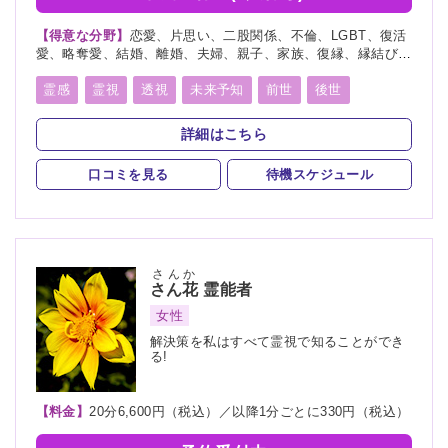
【得意な分野】
恋愛、片思い、二股関係、不倫、LGBT、復活
愛、略奪愛、結婚、離婚、夫婦、親子、家族、復縁、縁結び、
縁切り、ペット、人間関係、人生相談、出会い、相性、転職、
適職、進路、未来、育児、健康、仕事、引越し、開運、故人、
霊感
霊視
透視
未来予知
前世
後世
教育、過去、浮気、総合運、運勢、命名
縁結び
縁切り
祈願
祈祷
波動修正
詳細はこちら
オーラリーディング
スピリチュアルカウンセリング
口コミを見る
待機スケジュール
さんか
さん花
霊能者
女性
解決策を私はすべて霊視で知ることができ
る!
【料金】
20分6,600円（税込）／以降1分ごとに330円（税込）