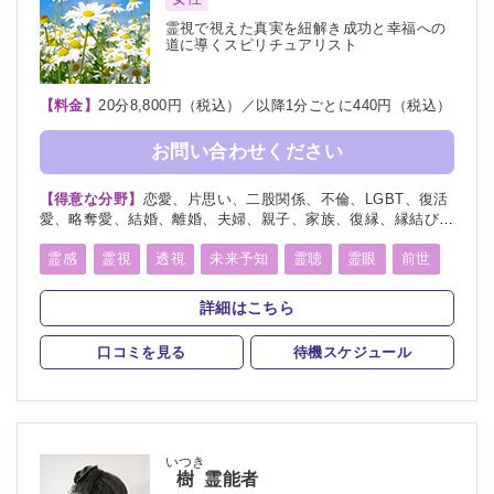
霊視で視えた真実を紐解き成功と幸福への
道に導くスピリチュアリスト
【料金】
20分8,800円（税込）／以降1分ごとに440円（税込）
お問い合わせください
【得意な分野】
恋愛、片思い、二股関係、不倫、LGBT、復活
愛、略奪愛、結婚、離婚、夫婦、親子、家族、復縁、縁結び、
縁切り、ペット、人探し、物探し、人間関係、人生相談、出会
い、相性、経営、転職、適職、進路、未来、育児、介護、健
霊感
霊視
透視
未来予知
霊聴
霊眼
前世
康、金運、仕事、引越し、開運、故人、教育、過去、浮気、総
後世
言霊
守護霊
背後霊
死者霊の降霊
合運、運勢、心霊相談、心霊写真、命名、改名
詳細はこちら
縁結び
縁切り
除霊
浄霊
祈願
祈祷
口コミを見る
待機スケジュール
写真供養
人形供養
波動修正
神通力
チャネリング
オーラリーディング
イタコ口寄せ
チャクラ
スピリチュアルカウンセリング
自動書記
いつき
樹
霊能者
魂入
魂抜