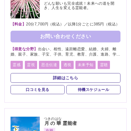
どんな願いも完全成就！未来への道を開
き、人生を変える霊能者。
【料金】
20分7,700円（税込）／以降1分ごとに385円（税込）
お問い合わせください
【得意な分野】
出会い、相性、遠距離恋愛、結婚、夫婦、離
婚、親子、家族、子宝、子供、育児、教育、介護、進路、学
業、受験、天職、適職、仕事、転職、経営、人間関係、人生相
談、健康、金運、引越し、開運、故人、生霊、相手の気持ち、
霊感
霊視
思念伝達
透視
未来予知
霊聴
未来、将来、運勢、心霊相談、心霊写真、命名、改名、ペッ
霊査
霊符
霊眼
前世
後世
来世
神通力
ト、霊障
詳細はこちら
守護霊
背後霊
死者霊の降霊
イタコ口寄せ
口コミを見る
待機スケジュール
霊媒(憑依)
チャネリング
オーラリーディング
スピリチュアルカウンセリング
チャクラ
千里眼
つきのはな
月の華
霊能者
女性