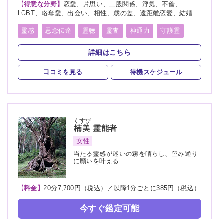
【得意な分野】
恋愛、片思い、二股関係、浮気、不倫、
LGBT、略奪愛、出会い、相性、歳の差、遠距離恋愛、結婚、
夫婦、離婚、親子、家族、子宝、子供、教育、介護、進路、学
業、受験、就職、転職、適職、仕事、経営、人間関係、人生相
霊感
思念伝達
霊聴
霊査
神通力
守護霊
談、健康、金運、引越し、開運、故人、生霊、相手の気持ち、
背後霊
オーラリーディング
総合運、過去、未来、将来、運勢、命名、改名
詳細はこちら
スピリチュアルカウンセリング
チャクラ
波動修正
口コミを見る
待機スケジュール
祝詞
くすび
楠美
霊能者
女性
当たる霊感が迷いの霧を晴らし、望み通り
に願いを叶える
【料金】
20分7,700円（税込）／以降1分ごとに385円（税込）
今すぐ鑑定可能