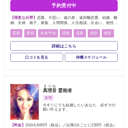
予約受付中
【得意な分野】
恋愛、片思い、歳の差、遠距離恋愛、結婚、離
婚、夫婦、親子、家族、人間関係、人生相談、出会い、相性、
経営、転職、適職、仕事、引越し、開運、故人、過去、総合
運、運勢
霊視
透視
未来予知
霊聴
霊眼
前世
後世
守護霊
波動修正
チャネリング
詳細はこちら
スピリチュアルカウンセリング
口コミを見る
待機スケジュール
まりね
真理音
霊能者
女性
今すぐにでも結婚したいあなた、必ずその
願い叶えます。
【料金】
20分6,600円（税込）／以降1分ごとに330円（税込）