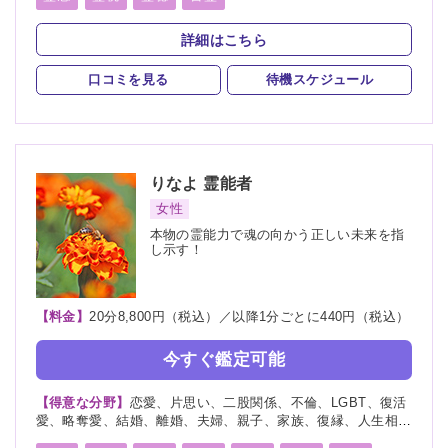
スピリチュアルカウンセリング
詳細はこちら
口コミを見る
待機スケジュール
りなよ
霊能者
女性
本物の霊能力で魂の向かう正しい未来を指
し示す！
【料金】
20分8,800円（税込）／以降1分ごとに440円（税込）
今すぐ鑑定可能
【得意な分野】
恋愛、片思い、二股関係、不倫、LGBT、復活
愛、略奪愛、結婚、離婚、夫婦、親子、家族、復縁、人生相
談、出会い、相性、経営、適職、進路、未来、育児、介護、健