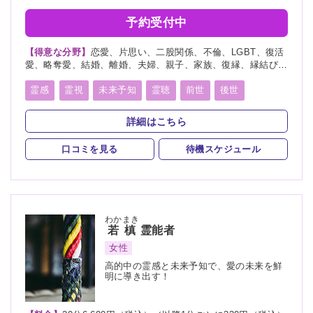
予約受付中
【得意な分野】
恋愛、片思い、二股関係、不倫、LGBT、復活
愛、略奪愛、結婚、離婚、夫婦、親子、家族、復縁、縁結び、
ペット、人探し、人間関係、人生相談、出会い、相性、経営、
転職、適職、進路、未来、介護、健康、金運、仕事、引越し、
霊感
霊視
未来予知
霊聴
前世
後世
故人、過去、浮気、総合運、運勢、心霊相談、心霊写真
縁結び
祈願
祈祷
詳細はこちら
口コミを見る
待機スケジュール
わかまき
若槙
霊能者
女性
高的中の霊感と未来予知で、愛の未来を鮮
明に導き出す！