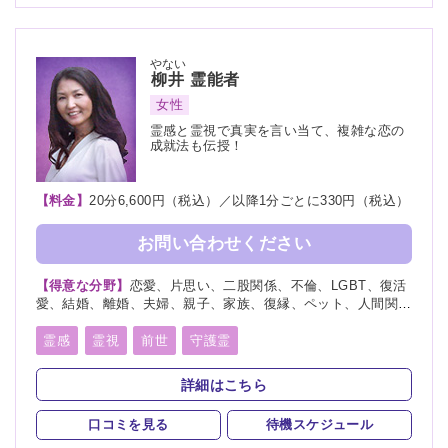
やない
柳井
霊能者
女性
霊感と霊視で真実を言い当て、複雑な恋の
成就法も伝授！
【料金】
20分6,600円（税込）／以降1分ごとに330円（税込）
お問い合わせください
【得意な分野】
恋愛、片思い、二股関係、不倫、LGBT、復活
愛、結婚、離婚、夫婦、親子、家族、復縁、ペット、人間関
係、人生相談、出会い、相性、経営、転職、適職、進路、未
来、育児、健康、金運、仕事、引越し、開運、浮気、総合運
霊感
霊視
前世
守護霊
スピリチュアルカウンセリング
詳細はこちら
口コミを見る
待機スケジュール