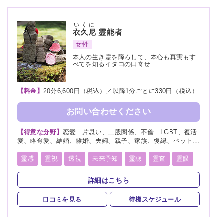
いくに
衣久尼
霊能者
女性
本人の生き霊を降ろして、本心も真実もす
べてを知るイタコの口寄せ
【料金】
20分6,600円（税込）／以降1分ごとに330円（税込）
お問い合わせください
【得意な分野】
恋愛、片思い、二股関係、不倫、LGBT、復活
愛、略奪愛、結婚、離婚、夫婦、親子、家族、復縁、ペット、
人探し、物探し、人間関係、人生相談、出会い、相性、経営、
転職、適職、縁結び、縁切り
霊感
霊視
透視
未来予知
霊聴
霊査
霊眼
前世
後世
言霊
神通力
守護霊
背後霊
詳細はこちら
死者霊の降霊
除霊
浄霊
祈願
祈祷
波動修正
口コミを見る
待機スケジュール