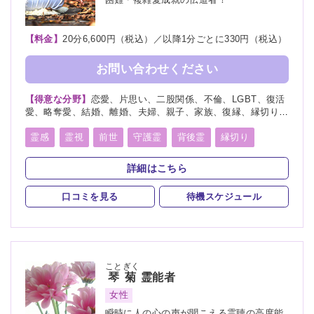
【料金】
20分6,600円（税込）／以降1分ごとに330円（税込）
お問い合わせください
【得意な分野】
恋愛、片思い、二股関係、不倫、LGBT、復活
愛、略奪愛、結婚、離婚、夫婦、親子、家族、復縁、縁切り、
ペット、人間関係、人生相談、出会い、相性、経営、転職、適
職、進路、未来、育児、介護、健康、金運、仕事、引越し、開
霊感
霊視
前世
守護霊
背後霊
縁切り
運、教育、過去、浮気、総合運、運勢、心霊相談
除霊
波動修正
スピリチュアルカウンセリング
詳細はこちら
口コミを見る
待機スケジュール
ことぎく
琴菊
霊能者
女性
瞬時に人の心の声が聞こえる霊聴の高度能