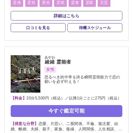
康、仕事、教育、心霊相談、心霊写真、子宝、受験、人間関
霊感
霊視
透視
霊聴
霊査
霊眼
言霊
係、適職、縁切り、縁結び
神通力
守護霊
背後霊
霊媒(憑依)
除霊
浄霊
詳細はこちら
縁切り
縁結び
口コミを見る
待機スケジュール
あやお
綾緒
霊能者
女性
恐るべき的中率を誇る瞬間霊視能力で恋の
願いを必ず叶える！
【料金】
20分5,500円（税込）／以降1分ごとに275円（税込）
今すぐ鑑定可能
【得意な分野】
恋愛、片思い、二股関係、不倫、復活愛、結
婚、離婚、夫婦、親子、家族、復縁、人間関係、人生相談、出