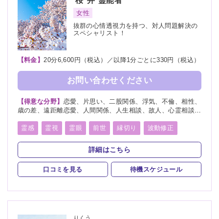
桜井
霊能者
女性
抜群の心情透視力を持つ、対人問題解決の
スペシャリスト！
【料金】
20分6,600円（税込）／以降1分ごとに330円（税込）
お問い合わせください
【得意な分野】
恋愛、片思い、二股関係、浮気、不倫、相性、
歳の差、遠距離恋愛、人間関係、人生相談、故人、心霊相談、
復活愛、復縁、縁切り、略奪愛、出会い、結婚、離婚、家族、
総合運、心霊写真
霊感
霊視
霊眼
前世
縁切り
波動修正
詳細はこちら
口コミを見る
待機スケジュール
りくう