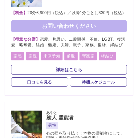
【料金】
20分6,600円（税込）／以降1分ごとに330円（税込）
お問い合わせください
【得意な分野】
恋愛、片思い、二股関係、不倫、LGBT、復活
愛、略奪愛、結婚、離婚、夫婦、親子、家族、復縁、縁結び、
縁切り、ペット、人探し、人間関係、人生相談、出会い、相
性、経営、転職、適職、進路、未来、育児、健康、金運、仕
霊感
霊視
未来予知
前世
守護霊
縁結び
事、引越し、開運、教育、過去、浮気、総合運、命名、改名
縁切り
浄霊
祈願
波動修正
チャクラ
詳細はこちら
スピリチュアルカウンセリング
オーラリーディング
口コミを見る
待機スケジュール
あやと
綾人
霊能者
男性
心の壁を取り払う！本物の霊能者にして、
困難・複雑愛成就の伝道者！