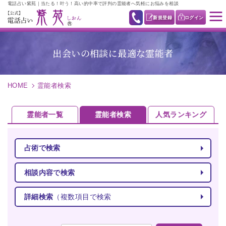
電話占い紫苑｜当たる！叶う！高い的中率で評判の霊能者へ気軽にお悩みを相談
新規登録
ログイン
出会いの相談に最適な霊能者
HOME
霊能者検索
霊能者一覧
霊能者検索
人気ランキング
占術で検索
相談内容で検索
詳細検索
（複数項目で検索