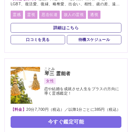
LGBT、復活愛、復縁、略奪愛、出会い、相性、歳の差、遠距
離恋愛、結婚、夫婦、離婚、親子、家族、子供、育児、教育、
介護、進路、学業、総合運、未来、将来、運勢、心霊相談、霊
霊感
霊視
思念伝達
故人の霊視
透視
障、縁結び、縁切り
未来予知
霊聴
霊査
霊符
霊眼
前世
詳細はこちら
神通力
守護霊
背後霊
死者霊の降霊
口コミを見る
待機スケジュール
チャネリング
オーラリーディング
スピリチュアルカウンセリング
言霊
除霊
浄霊
祈願
祈祷
波動修正
ことみ
琴三
霊能者
女性
恋や結婚を成就させ人生をプラスの方向に
導く霊感鑑定！
【料金】
20分7,700円（税込）／以降1分ごとに385円（税込）
今すぐ鑑定可能