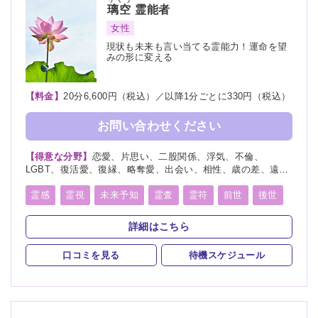
璃空
霊能者
女性
現状も未来も言い当てる霊能力！運命を望
みの形に変える
【料金】
20分6,600円（税込）／以降1分ごとに330円（税込）
お問い合わせください
【得意な分野】
恋愛、片思い、二股関係、浮気、不倫、
LGBT、復活愛、復縁、略奪愛、出会い、相性、歳の差、遠距
離恋愛、結婚、夫婦、離婚、親子、家族、子供、育児、教育、
進路、学業、受験、就職、天職、適職、仕事、転職、経営、人
霊感
霊視
未来予知
霊査
霊符
前世
後世
間関係、人生相談、健康、金運、引越し、開運、故人、生霊、
来世
守護霊
背後霊
縁結び
縁切り
除霊
相手の気持ち、総合運、過去、未来、将来、ペット、カルマ
詳細はこちら
浄霊
浄化
祈願
祈祷
写真供養
人形供養
口コミを見る
待機スケジュール
水子供養
波動修正