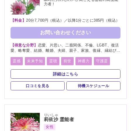
力者！
【料金】
20分7,700円（税込）／以降1分ごとに385円（税込）
お問い合わせください
【得意な分野】
恋愛、片思い、二股関係、不倫、LGBT、復活
愛、略奪愛、結婚、離婚、夫婦、親子、家族、復縁、縁結び、
縁切り、ペット、人探し、物探し、人間関係、人生相談、出会
い、転職、適職、進路、未来、育児、介護、健康、金運、仕
霊感
未来予知
霊聴
前世
神通力
守護霊
事、引越し、開運、故人、教育、浮気、心霊相談
縁結び
縁切り
除霊
浄霊
祈願
波動修正
詳細はこちら
口コミを見る
待機スケジュール
りいしゃ
莉依沙
霊能者
女性