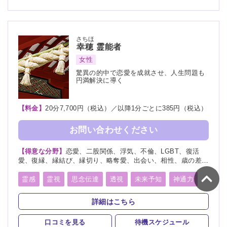
さちほ
幸穂
霊能者
女性
驚異の的中で恋愛を成就させ、人生問題も
円満解決に導く
【料金】
20分7,700円（税込）／以降1分ごとに385円（税込）
お問い合わせください
【得意な分野】
恋愛、二股関係、浮気、不倫、LGBT、復活
愛、復縁、縁結び、縁切り、略奪愛、出会い、相性、歳の差、
遠距離恋愛、結婚、夫婦、離婚、親子、家族、子宝、子供、育
児、教育、介護、進路、学業、受験、就職、適職、仕事、転
霊感
霊視
思念伝達
透視
未来予知
神通力
職、経営、人間関係、健康、金運、引越し、開運、故人、生
守護霊
縁結び
縁切り
除霊
祈願
霊、相手の気持ち、人探し、物探し
詳細はこちら
口コミを見る
待機スケジュール