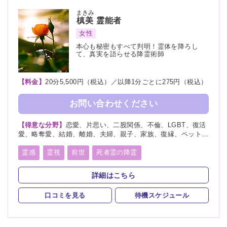
まきみ
槙美
霊能者
女性
本心も秘密もすべて判明！霊体を降ろし
て、真実を語らせる降霊術師
【料金】
20分5,500円（税込）／以降1分ごとに275円（税込）
お問い合わせください
【得意な分野】
恋愛、片思い、二股関係、不倫、LGBT、復活
愛、略奪愛、結婚、離婚、夫婦、親子、家族、復縁、ペット、
人間関係、人生相談、出会い、相性、経営、転職、適職、進
路、未来
霊感
霊視
前世
死者霊の降霊
詳細はこちら
口コミを見る
待機スケジュール