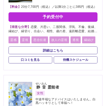
霊符
【料金】
20分7,700円（税込）／以降1分ごとに385円（税込）
予約受付中
【得意な分野】
恋愛、片思い、二股関係、浮気、不倫、復縁、
縁結び、縁切り、出会い、相性、歳の差、遠距離恋愛、結婚、
夫婦、離婚、親子、家族、子宝、子供、育児、教育、介護、進
路、学業、受験、仕事、就職、天職、転職、適職、経営、人間
霊感
霊視
思念伝達
故人の霊視
透視
縁結び
関係、人生相談、健康、金運、引越し、開運、故人、生霊、相
縁切り
未来予知
霊聴
霊査
霊眼
前世
手の気持ち、総合運、運勢、過去、未来、将来、心霊相談、心
詳細はこちら
霊写真、命名、改名、ペット、霊障、パラレルワールド、人探
後世
来世
神通力
死者霊の降霊
イタコ口寄せ
し、物探し
口コミを見る
待機スケジュール
霊媒(憑依)
オーラリーディング
スピリチュアルカウンセリング
言霊
千里眼
除霊
浄霊
浄化
祈願
祈祷
供養
先祖供養
せいおん
静音
霊能者
写真供養
人形供養
女性
中途半端なアドバイスはいたしません。白
黒ハッキリとして幸福へ！