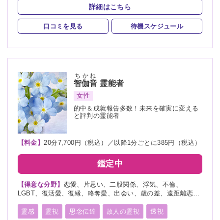
言霊
守護霊
死者霊の降霊
縁結び
祈願
詳細はこちら
波動修正
チャネリング
オーラリーディング
口コミを見る
待機スケジュール
チャクラ
スピリチュアルカウンセリング
オーラ
ちかね
智伽音
霊能者
女性
的中＆成就報告多数！未来を確実に変える
と評判の霊能者
【料金】
20分7,700円（税込）／以降1分ごとに385円（税込）
鑑定中
【得意な分野】
恋愛、片思い、二股関係、浮気、不倫、
LGBT、復活愛、復縁、略奪愛、出会い、歳の差、遠距離恋
愛、結婚、離婚、夫婦、親子、家族、子宝、ペット、人間関
係、人生相談、相性、経営、転職、適職、天職、過去、未来、
霊感
霊視
思念伝達
故人の霊視
透視
将来、心霊相談、育児、介護、健康、仕事、教育、学業、受