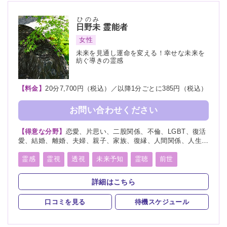
ひのみ
日野未
霊能者
女性
未来を見通し運命を変える！幸せな未来を
紡ぐ導きの霊感
【料金】
20分7,700円（税込）／以降1分ごとに385円（税込）
お問い合わせください
【得意な分野】
恋愛、片思い、二股関係、不倫、LGBT、復活
愛、結婚、離婚、夫婦、親子、家族、復縁、人間関係、人生相
談、出会い、相性、経営、転職、適職、進路、未来、育児、介
護、健康、金運、仕事、引越し、開運、故人、教育、過去、浮
霊感
霊視
透視
未来予知
霊聴
前世
気、総合運、運勢、心霊相談、縁結び
守護霊
背後霊
死者霊の降霊
除霊
浄霊
祈願
詳細はこちら
祈祷
波動修正
口コミを見る
待機スケジュール