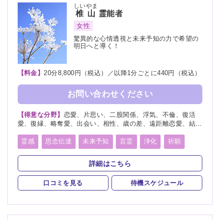
しいやま
椎山
霊能者
女性
驚異的な心情透視と未来予知の力で希望の
明日へと導く！
【料金】
20分8,800円（税込）／以降1分ごとに440円（税込）
お問い合わせください
【得意な分野】
恋愛、片思い、二股関係、浮気、不倫、復活
愛、復縁、略奪愛、出会い、相性、歳の差、遠距離恋愛、結
婚、離婚、親子、家族、子供、育児、教育、介護、天職、適
職、仕事、転職、経営、人間関係、人生相談、健康、金運、相
霊感
思念伝達
未来予知
言霊
浄化
祈願
手の気持ち、過去、未来、将来、ペット
波動修正
チャネリング
詳細はこちら
スピリチュアルカウンセリング
サイキック
口コミを見る
待機スケジュール