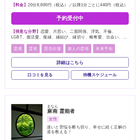
【料金】
20分8,800円（税込）／以降1分ごとに440円（税込）
予約受付中
【得意な分野】
恋愛、片思い、二股関係、浮気、不倫、
LGBT、復活愛、復縁、縁結び、縁切り、略奪愛、出会い、相
性、歳の差、遠距離恋愛、結婚、夫婦、離婚、親子、家族、子
宝、子供、育児、教育、介護、進路、学業、受験、就職、天
霊感
霊視
思念伝達
故人の霊視
未来予知
職、適職、仕事、転職、経営、人間関係、人生相談、健康、金
霊聴
霊査
霊眼
前世
後世
来世
神通力
運、引越し、開運、故人、生霊、相手の気持ち、総合運、過
詳細はこちら
去、未来、将来、運勢、心霊相談、心霊写真、命名、改名、
守護霊
背後霊
死者霊の降霊
イタコ口寄せ
ペット、霊障、カルマ、人探し、物探し
口コミを見る
待機スケジュール
霊媒(憑依)
チャネリング
オーラリーディング
スピリチュアルカウンセリング
チャクラ
言霊
千里眼
サイキック
アカシックリーディング
まなん
麻南
霊能者
サイキックリーディング
縁結び
縁切り
除霊
女性
浄霊
浄化
祈願
祈祷
供養
写真供養
迷いと苦悩を断ち切り、幸せに続く正解の
道を教える！
人形供養
供養
水子供養
波動修正
魂入
魂抜