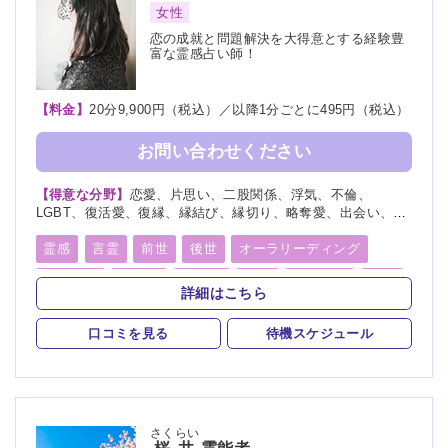
女性
恋の成就と問題解決を大得意とする経験豊
富な霊感占い師！
【料金】
20分9,900円（税込）／以降1分ごとに495円（税込）
お問い合わせください
【得意な分野】
恋愛、片思い、二股関係、浮気、不倫、
LGBT、復活愛、復縁、縁結び、縁切り、略奪愛、出会い、相
性、歳の差、遠距離恋愛、結婚、夫婦、離婚、親子、家族、子
宝、育児、教育、介護、進路、適職、仕事、転職、経営、人間
霊感
言霊
前世
後世
オーラリーディング
関係、人生相談、金運、引越し、開運、総合運、未来、運勢、
チャクラ
縁結び
縁切り
祈願
波動修正
魂入
受験、命名、改名
詳細はこちら
魂抜
霊符
口コミを見る
待機スケジュール
さくらい