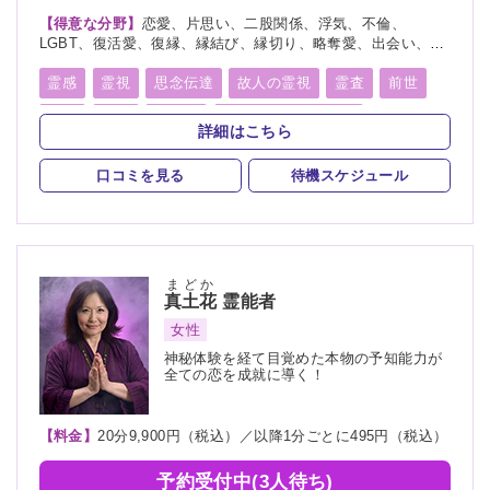
【得意な分野】
恋愛、片思い、二股関係、浮気、不倫、
LGBT、復活愛、復縁、縁結び、縁切り、略奪愛、出会い、相
性、歳の差、遠距離恋愛、結婚、夫婦、離婚、親子、家族、子
宝、子供、育児、教育、介護、進路、学業、受験、仕事、就
霊感
霊視
思念伝達
故人の霊視
霊査
前世
職、天職、転職、適職、経営、人間関係、人生相談、健康、金
後世
来世
守護霊
オーラリーディング
運、引越し、開運、故人、生霊、相手の気持ち、総合運、運
詳細はこちら
勢、過去、未来、将来、心霊相談、心霊写真、命名、改名、
スピリチュアルカウンセリング
縁結び
縁切り
ペット、霊障、カルマ、パラレルワールド、人探し、物探し
口コミを見る
待機スケジュール
除霊
浄霊
浄化
祈願
祈祷
供養
供養
写真供養
水子供養
まどか
真土花
霊能者
女性
神秘体験を経て目覚めた本物の予知能力が
全ての恋を成就に導く！
【料金】
20分9,900円（税込）／以降1分ごとに495円（税込）
予約受付中(3人待ち)