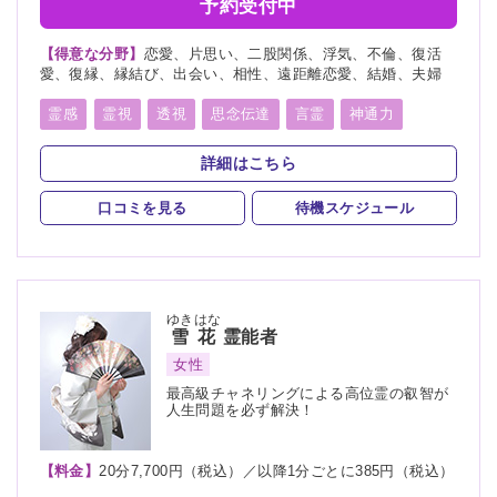
予約受付中
【得意な分野】
恋愛、片思い、二股関係、浮気、不倫、復活
愛、復縁、縁結び、出会い、相性、遠距離恋愛、結婚、夫婦
霊感
霊視
透視
思念伝達
言霊
神通力
縁結び
波動修正
詳細はこちら
口コミを見る
待機スケジュール
ゆきはな
雪花
霊能者
女性
最高級チャネリングによる高位霊の叡智が
人生問題を必ず解決！
【料金】
20分7,700円（税込）／以降1分ごとに385円（税込）