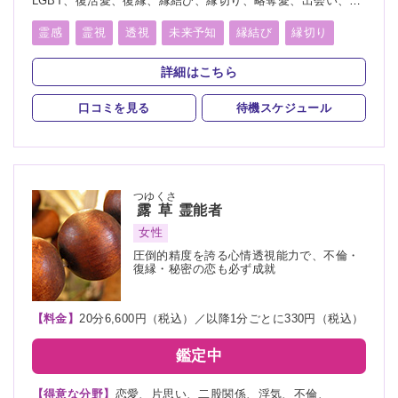
LGBT、復活愛、復縁、縁結び、縁切り、略奪愛、出会い、相
性、歳の差、遠距離恋愛、結婚、夫婦、離婚、親子、家族、人
間関係、人生相談、健康、ペット、物探し
霊感
霊視
透視
未来予知
縁結び
縁切り
言霊
死者霊の降霊
詳細はこちら
口コミを見る
待機スケジュール
つゆくさ
露草
霊能者
女性
圧倒的精度を誇る心情透視能力で、不倫・
復縁・秘密の恋も必ず成就
【料金】
20分6,600円（税込）／以降1分ごとに330円（税込）
鑑定中
【得意な分野】
恋愛、片思い、二股関係、浮気、不倫、