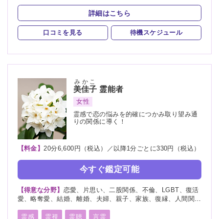
未来予知
霊聴
霊査
霊眼
前世
後世
来世
験、進路、運勢、命名、改名、霊障、カルマ、人探し、物探し
詳細はこちら
守護霊
背後霊
死者霊の降霊
イタコ口寄せ
口コミを見る
待機スケジュール
霊媒(憑依)
言霊
千里眼
真言密教術
オーラ透視
チャネリング
オーラリーディング
スピリチュアルカウンセリング
チャクラ
ヒーリング
みかこ
美佳子
霊能者
縁結び
縁切り
除霊
浄霊
浄化
祈願
供養
女性
先祖供養
写真供養
人形供養
過去世供養
霊感で恋の悩みを的確につかみ取り望み通
りの関係に導く！
水子供養
波動修正
魂入
魂抜
【料金】
20分6,600円（税込）／以降1分ごとに330円（税込）
今すぐ鑑定可能
【得意な分野】
恋愛、片思い、二股関係、不倫、LGBT、復活
愛、略奪愛、結婚、離婚、夫婦、親子、家族、復縁、人間関
係、人生相談、出会い、相性、転職、育児、介護
霊感
霊視
霊聴
言霊